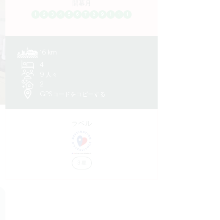
開幕月
1
2
3
4
5
6
7
8
9
1
1
1
16 km
4
9 人々
2
GPSコードをコピーする
ラベル
3 星