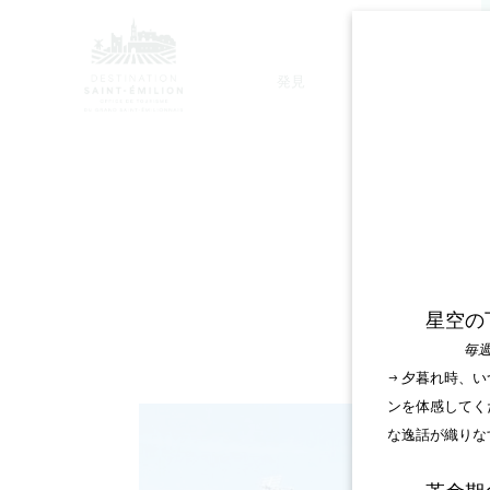
発見
滞在
モノリシック教会ツアー
星空の
毎週
→ 夕暮れ時、
ンを体感してく
な逸話が織りな