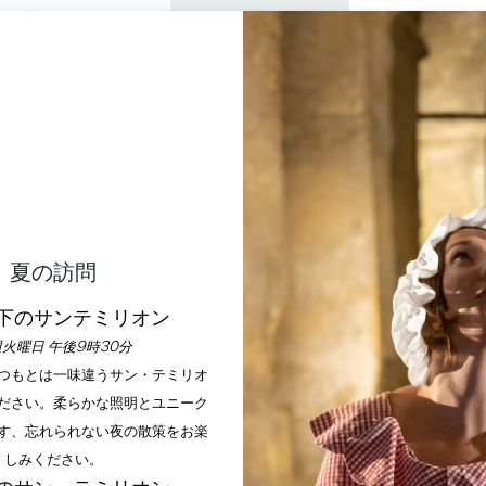
プライベートツアー
セミナー
0
バスケ
楽しむ
アジェンダ
今年の夏
訪問すべきシャトー
GÎTE DE CLOVIS***
FRANCS
夏の訪問
ホーム
家具
Gîte de Clovis***
下のサンテミリオン
火曜日 午後9時30分
説明
料金
支払い方法
サービス
いつもとは一味違うサン・テミリオ
ださい。柔らかな照明とユニーク
す、忘れられない夜の散策をお楽
しみください。