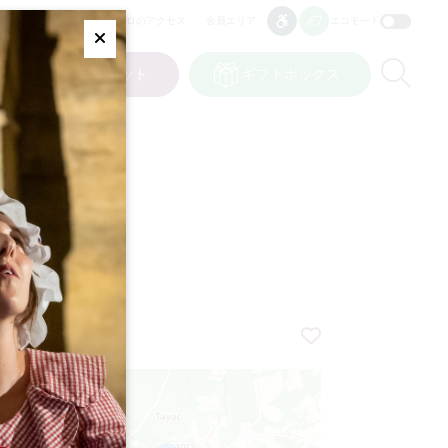
プロのアクセス
会員エリア
エコモード
アクセシビリティ
アクセシビリティ
Fermer
Re
ット
私の選択
チケット
ギフトボックス
JP
言語
+
−