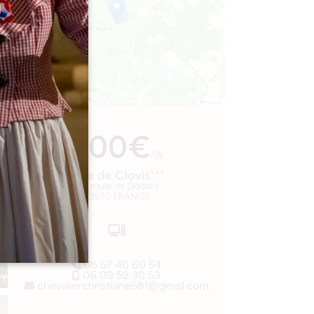
Leaflet
より
400€
/泊
Gîte de Clovis***
132 route de Godard
33570 FRANCS
05 57 40 60 54
06 09 52 30 53
chevalierchristiane581@gmail.com