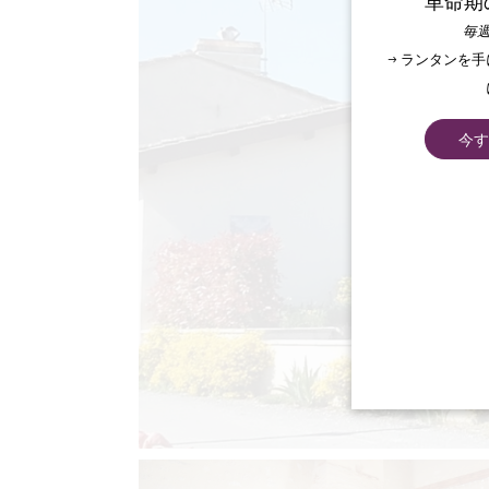
革命期
毎週
→ ランタンを
今す