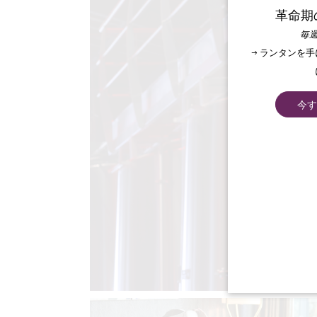
革命期
毎週
→ ランタンを
今す