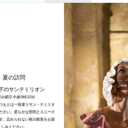
プライベートツアー
セミナー
0
バスケッ
楽しむ
アジェンダ
今年の夏
訪問すべきシャトー
EXPÉRIENCE 360°
SAINT-EMILION
夏の訪問
ホーム
ポストセミナー
Expérience 360°
下のサンテミリオン
火曜日 午後9時30分
説明
いつもとは一味違うサン・テミリオ
ださい。柔らかな照明とユニーク
す、忘れられない夜の散策をお楽
しみください。