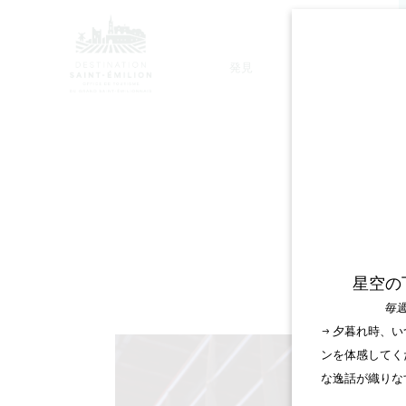
発見
滞在
モノリシック教会ツアー
星空の
毎週
→ 夕暮れ時、
ンを体感してく
な逸話が織りな