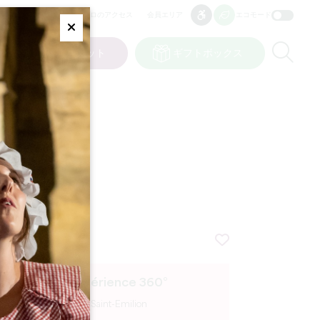
プロのアクセス
会員エリア
エコモード
アクセシビリティ
アクセシビリティ
Fermer
Re
ト
私の選択
チケット
ギフトボックス
JP
言語
Expérience 360°
Saint-Emilion