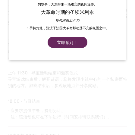
上午 9:30 - 参观：圣埃米利永 Souterrain
的轶事，为您带来一场难忘的夜间漫步。
从埃米利永的传说到中世纪欧洲最大的地下教堂的挖掘，通过地
大革命时期的圣埃米利永
下墓穴和拥有 14 世纪精美绘画的圣三一教堂，探索村庄的历
每周四晚上9:30
史。
→ 手持灯笼，沉浸于法国大革命那动荡不安的氛围之中。
上午 10:30 - 探索村庄游戏
立即预订！
在游览结束时，导游会给您一张每队（平均 6 人）的路线图。
由您决定，愿最好的队伍获胜！
尽情探索村庄吧
上午 11:30 - 寻宝活动结束和颁奖仪式
寻宝游戏结束后，解开谜语，您将发现小镇中心的一个私密而特
别的地方。游戏结束后，参观该地点并分享奖励。
12:00 - 节目结束
- 应要求提供午餐，费用另计。
- 注：该活动也可在下午进行（时间安排请联系我们）。