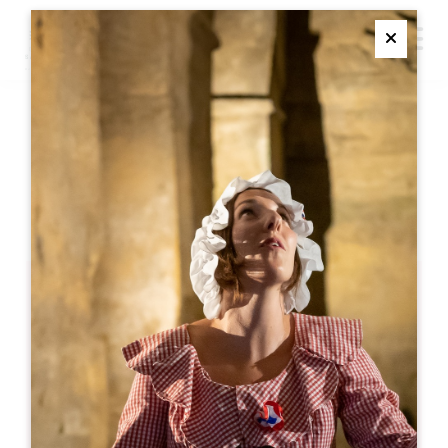
M
Ferme
CHALLENGE SAINT
EMILION
SAINT-EMILION
Challenge Saint Emilion
Saint-Emilion
05 57 55 28 20
联系我们