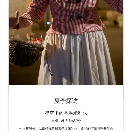
2h30
夏季探访
在短短 3 个小时内，以全新的方式探索圣埃米利永。参观结束
星空下的圣埃米利永
后，您将获得一份奖励。
每周二晚上9点30分
导游将在圣埃米利永 Créneaux 广场旅游局与您会面。
→ 入夜时分，以别样视角探索圣埃米利永：柔和的灯光与别开生面