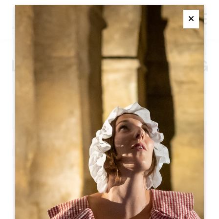
M
Ferme
LES CLEFS DE TROPLONG
MONDOT
SAINT-ÉMILION
より
250€
/泊
Les Clefs de Troplong Mondot
1, lieu-dit Mondot
33330 SAINT-ÉMILION