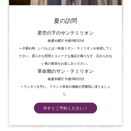
夏の訪問
星空の下のサンテミリオン
毎週火曜日 午後9時30分
→ 夕暮れ時、いつもとは一味違うサン・テミリオンを体感してく
ださい。柔らかな照明とユニークな逸話が織りなす、忘れられな
い夜の散策をお楽しみください。
革命期のサン・テミリオン
毎週木曜日 午後9時30分
すべての写真を見る
→ ランタンを手に、フランス革命の激動の雰囲気に浸りましょ
う。
Les Clefs de Troplong Mondotは
、丘の中腹から
サンテ
ミリオンの最も美しい景色を眺める
ことができる特別な場所で
今すぐご予約ください！
す。プルミエ・グラン・クリュ・クラッセの葡萄畑の中心に位
置する、最も居心地の良い隠れ家のような場所です。
アンティークの家具、深みのあるソファ、充実した図書室、ヴ