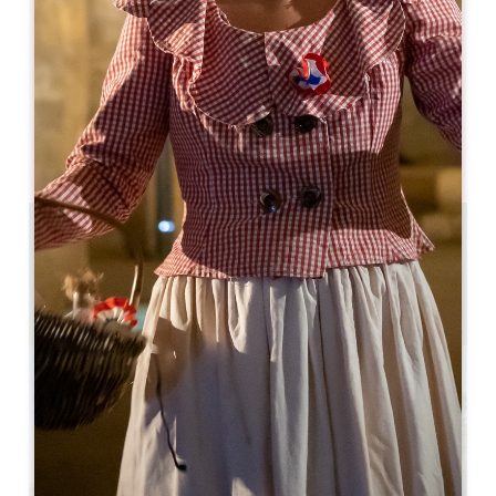
05 57 55 38 28
05 57 55 38 28
hospitality@troplong-mondot.com
開幕月
1
2
3
4
5
6
7
8
9
1
1
1
2.2 km
6
12 人々
GPSコードをコピーする