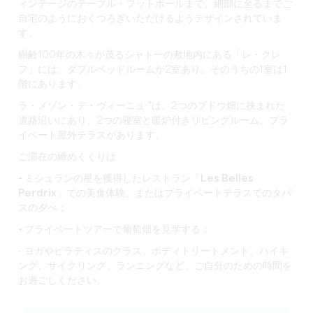
ィンテージのテーブル・フットボールまで、細部に至るまでご
自宅のようにおくつろぎいただけるようデザインされていま
す。
樹齢100年の木々が茂るシャトーの敷地内にある「レ・クレ
フ」には、ダブルベッドルームが2室あり、そのうちの1室は1
階にあります。
ラ・メゾン・デ・ヴィーニュ "は、2つのブドウ畑に挟まれた
道路沿いにあり、2つの寝室と暖炉付きリビングルーム、プラ
イベート屋外テラスがあります。
ご滞在の締めくくりは
- ミシュランの星を獲得したレストラン「Les Belles
Perdrix」での
美食体験、またはプライベートテラスでのタパ
スの夕べ；
- プライベートツアーで
葡萄畑を見学する；
- ヨガやピラティスのクラス、ボディトリートメント、ハイキ
ング、サイクリング、ランニングなど、ご自分のための時間を
お過ごしください。