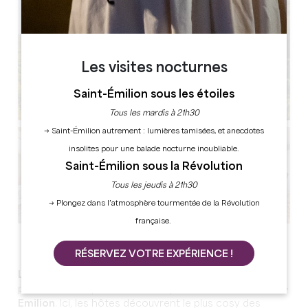
Les visites nocturnes
Saint-Émilion sous les étoiles
Tous les mardis à 21h30
→ Saint-Émilion autrement : lumières tamisées, et anecdotes
insolites pour une balade nocturne inoubliable.
Saint-Émilion sous la Révolution
Tous les jeudis à 21h30
→ Plongez dans l’atmosphère tourmentée de la Révolution
française.
Voir toutes les photos
RÉSERVEZ VOTRE EXPÉRIENCE !
Les Clefs de Troplong Mondot
est un lieu de vie à
part, offrant depuis la colline
la plus belle vue sur Saint-
Emilion
. Ici, les hôtes découvrent le plus cosy des