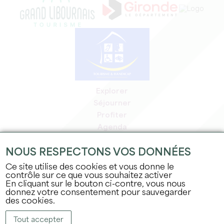
Explorer
Séjourner
Profiter
Agenda
Espace Pro
NOUS RESPECTONS VOS DONNÉES
Espace adhérents
Espace presse
Ce site utilise des cookies et vous donne le
contrôle sur ce que vous souhaitez activer
Emplois & stages
En cliquant sur le bouton ci-contre, vous nous
Mentions légales
donnez votre consentement pour sauvegarder
Politique de confidentialité
des cookies.
Tout accepter