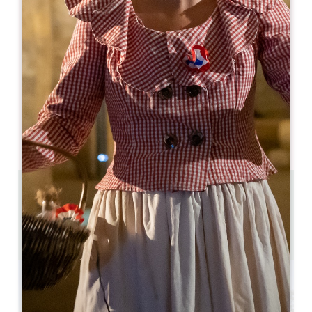
05 57 55 38 28
05 57 55 38 28
hospitality@troplong-mondot.com
MOIS D'OUVERTURE
J
F
M
A
M
J
J
A
S
O
N
D
2.2 km
6
12 personnes
Copier code GPS