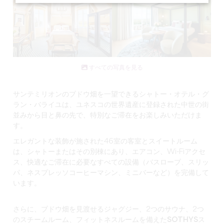
すべての写真を見る
サンテミリオンのブドウ畑を一望できる
シャトー・オテル・グ
ラン・バライユは
、ユネスコの世界遺産に登録された中世の街
並みから目と鼻の先で、特別なご滞在をお楽しみいただけま
す。
エレガントな装飾が施された46室の客室とスイートルーム
は、シャトーまたはその別棟にあり、エアコン、Wi-Fiアクセ
ス、快適なご滞在に必要なすべての設備（バスローブ、スリッ
パ、ネスプレッソコーヒーマシン、ミニバーなど）を完備して
います。
さらに、ブドウ畑を見渡せるジャグジー、2つのサウナ、2つ
のスチームルーム、フィットネスルームを備えた
SOTHYSス