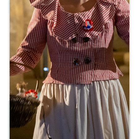
Leaflet
Château Hôtel Grand Barrail *****
3343 route de Libourne
33330 SAINT-ÉMILION
05 57 55 37 00
contact@grand-barrail.com
開幕月
1
2
3
4
5
6
7
8
9
1
1
1
4.2 km
46
95 人々
GPSコードをコピーする