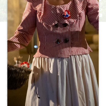
修道
女とマカロン！
サンテミリオンの町は、その起源以来、ベネディクト会、オー
ギュスタン会、フランシスコ会、そして最終的にはドミニコ会
を迎え入れ、大きな宗教的存在感を示してきた。1620年6月1
日、サン・ウルスル修道会のシスターたちがサン・テミリオン
に定住する。
ラクロワ夫人によって設立されたこの修道院と
18人の修道女
は
、サンテミリオンの
貧しい階層の少女たちに無償で教育を
施
すことを主な目的としていた。設立から3年後にペストが大流
行した後、シスターたちは最大80人の女学生を受け入れまし
たが、その数は8人にまで減少しました。