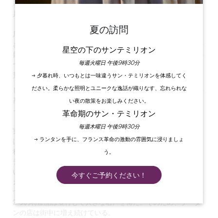
革命が勃発すると、教会の財産は国有化され、教会、2つの聖
具室、回廊を支える主要な建物、他のいくつかの建物、アパー
ト、薪と藁でできたチャイ、豚小屋、井戸、庭と中庭からなる
夏の訪問
居住施設の目録が作成された。数年後の1792年、命令は禁止
され、革命刑務所、憲兵隊、そして最後にブドウ園という別の
星空の下のサンテミリオン
目的に使用されるために物品が売却される。このワインは、か
毎週火曜日 午後9時30分
つての修道院のペンの恩恵を受けているが、建物自体は徐々に
荒廃している。
→ 夕暮れ時、いつもとは一味違うサン・テミリオンを体感してく
ださい。柔らかな照明とユニークな逸話が織りなす、忘れられな
しかし今日でも、この修道女たちの記憶は、かつての修道院の
基礎を通して、また時折村の通りに漂う
アーモンドの香りによ
い夜の散策をお楽しみください。
って
、村に息づいている...。
革命期のサン・テミリオン
毎週木曜日 午後9時30分
実際、伝説によると、シスターの一人である
ミス・ブータン
→ ランタンを手に、フランス革命の激動の雰囲気に浸りましょ
は
、革命以来貧困にあえいでおり、避難所と食料と引き換えに
秘密のレシピを公開することを提案した...レシピはすぐにサン
う。
テミリオンの村の名物となり、
マカロンとして
知られる美味し
い柔らかい丸いケーキとなった！早くからミス・ブータンのマ
今すぐご予約ください！
カロンは、城壁を越えて評判となった。1867年の万国博覧会
では、最高のヴィンテージの試食にマカロンが出された。この
2つの特産品は並行して大きな名声を得た。そのため、ブータ
ンの店は街中に増え続けている。