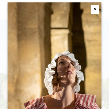
M
Ferme
ウルスリー会修道院