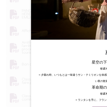
PANORAMA TAXE DE SÉJOUR ET
HÉBERGEMENTS EN GRAND SAINT-
EMILIONNAIS 2022.pdf
Affiche-consignes-tri-FR.pdf
Arrêté du 24 novembre 2021 modifiant
l'arrêté du 2 août 2010 fixant les normes et la
procédure de classement des meublés de
tourisme - Légifrance.pdf
星空の下
Bon de commande - classement meublé.pdf
毎週火
→ 夕暮れ時、いつもとは一味違うサン・テミリオンを体
Classement meublé - 5 bonnes raisons de la
い夜の散
faire.pdf
革命期の
毎週木
Classement meublés de tourisme - Bon de
commande.pdf
→ ランタンを手に、フラ