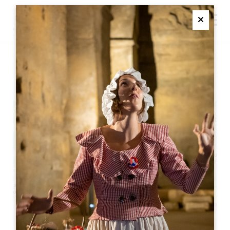
M
Ferme
ギトルのクリスマス列車
+
−
Leaflet