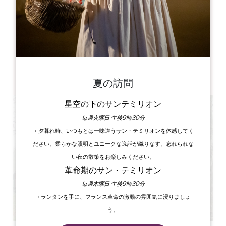
13 avenue de la gare
33230 GUITRES
書籍
夏の訪問
星空の下のサンテミリオン
毎週火曜日 午後9時30分
→ 夕暮れ時、いつもとは一味違うサン・テミリオンを体感してく
ださい。柔らかな照明とユニークな逸話が織りなす、忘れられな
い夜の散策をお楽しみください。
革命期のサン・テミリオン
毎週木曜日 午後9時30分
→ ランタンを手に、フランス革命の激動の雰囲気に浸りましょ
う。