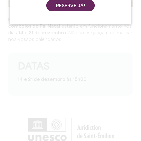
RESERVE JÁ!
E para terminar o ano com uma nota festiva,
os
comboios do Pai Natal
estarão em funcionamento nos
dias
14 e 21 de dezembro
. Não se esqueçam de marcar
nos vossos calendários!
DATAS
14 e 21 de dezembro às 15h00