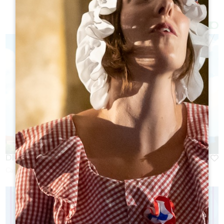
Filtri 23 Risultato/i
Afficher la carte
DIGITAL ESCAPADE
Capacità :
6 persona/e