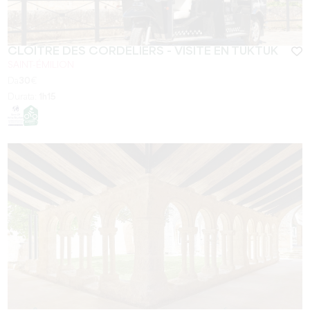
CLOITRE DES CORDELIERS - VISITE EN TUKTUK
SAINT-ÉMILION
Da
30
€
Durata:
1h15