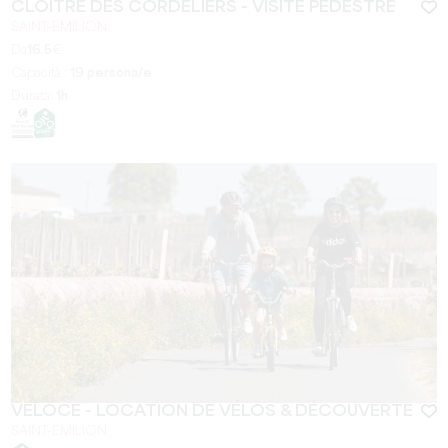
CLOÎTRE DES CORDELIERS - VISITE PÉDESTRE
SAINT-EMILION
Da
16.5
€
Capacità :
19 persona/e
Durata:
1h
VÉLOCE - LOCATION DE VÉLOS & DÉCOUVERTE
SAINT-EMILION