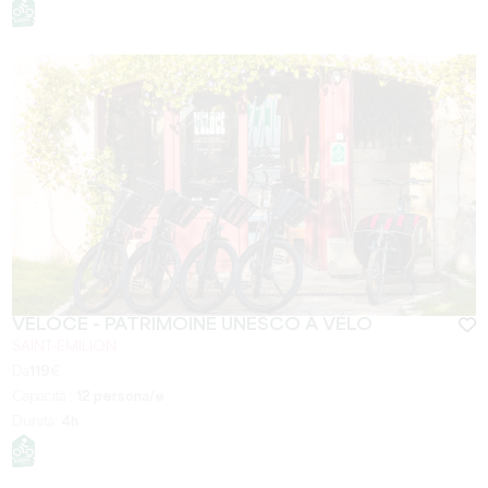
VÉLOCE - PATRIMOINE UNESCO À VÉLO
SAINT-EMILION
Da
119
€
Capacità :
12 persona/e
Durata:
4h