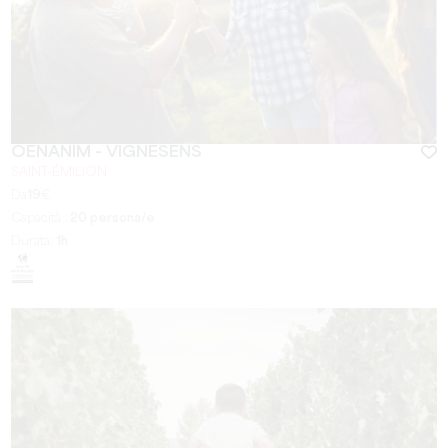
OENANIM - VIGNESENS
SAINT-ÉMILION
Da
19
€
Capacità :
20 persona/e
Durata:
1h