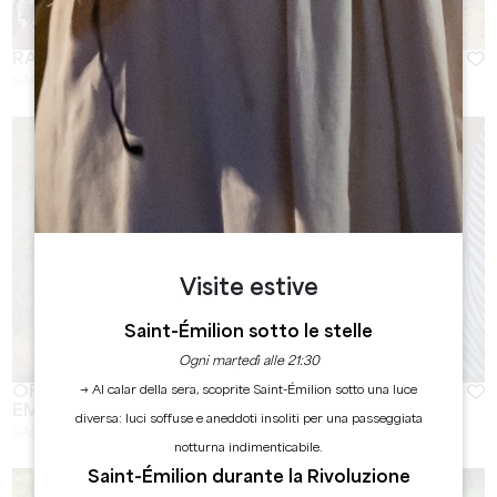
RACONTE-MOI SAINT-ÉMILION
SAINT-ÉMILION
Visite estive
Saint-Émilion sotto le stelle
Ogni martedì alle 21:30
OFFICE DE TOURISME DU GRAND SAINT-
→ Al calar della sera, scoprite Saint-Émilion sotto una luce
EMILIONNAIS
diversa: luci soffuse e aneddoti insoliti per una passeggiata
SAINT-EMILION
notturna indimenticabile.
Saint-Émilion durante la Rivoluzione