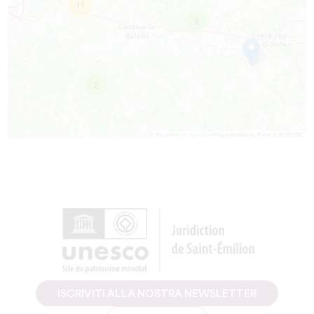
11
2
2
Leaflet
|
©
OpenStreetMap
contributors, Points © 2012 LINZ
ISCRIVITI ALLA NOSTRA NEWSLETTER