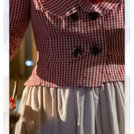
DIGITAL ESCAPADE
Capacità :
6 persona/e
Durata:
1h30 - 2h