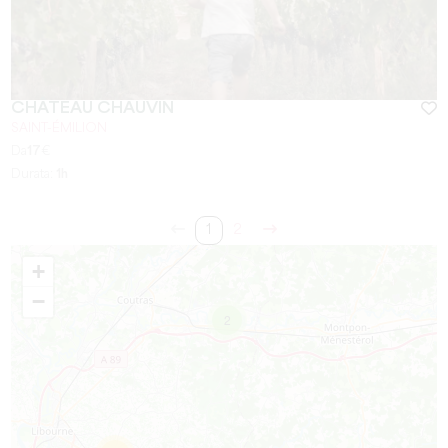
CHÂTEAU CHAUVIN
SAINT-ÉMILION
Da
17
€
Durata:
1h
1
2
+
−
2