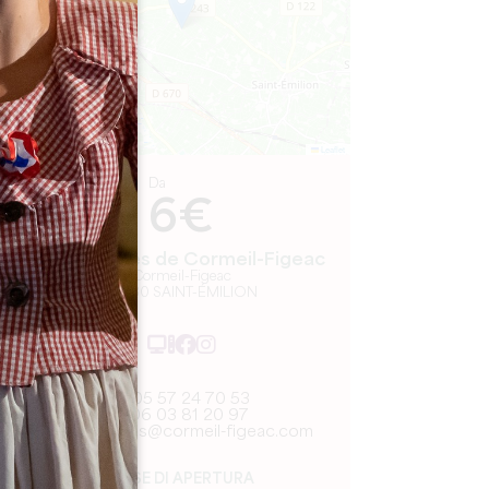
Leaflet
Da
6€
Les Joualles de Cormeil-Figeac
Cormeil-Figeac
33330 SAINT-ÉMILION
05 57 24 70 53
06 03 81 20 97
lesjoualles@cormeil-figeac.com
MESE DI APERTURA