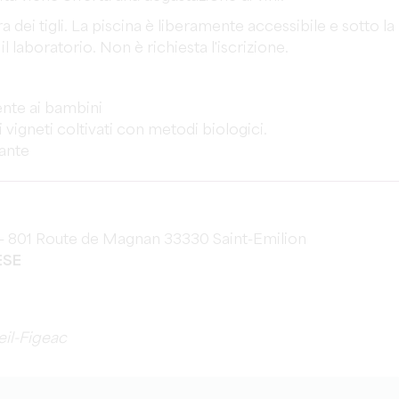
a dei tigli. La piscina è liberamente accessibile e sotto la
l laboratorio. Non è richiesta l'iscrizione.
mente ai bambini
a i vigneti coltivati con metodi biologici.
nante
- 801 Route de Magnan 33330 Saint-Emilion
ESE
il-Figeac