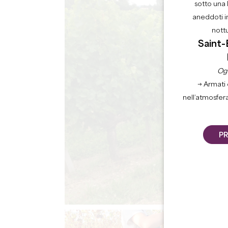
sotto una 
aneddoti i
nott
Saint-
Ogn
→ Armati 
nell’atmosfer
PR