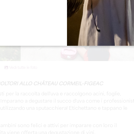
Vedi tutte le foto
COLTORI ALLO CHÂTEAU CORMEIL-FIGEAC
ti per la raccolta dell'uva e raccolgono acini, foglie,
. Imparano a degustare il succo d'uva come i professionist
 utilizzando una sputacchiera! Etichettano e tappano le
bambini sono felici e attivi per imparare con loro il
sita viene offerta una degustazione di vini.