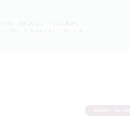
ammessi
Parcheggio
visita guidata
 bicicletta
in auto privata
dall'allenatore
ISCRIVITI ALL