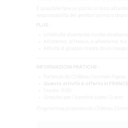
È possibile fare un picnic in loco all'ombr
responsabilità dei genitori prima o dopo i
PLUS :
Un'attività divertente rivolta diretta
All'interno, al fresco, e all'esterno, tr
Attività di gruppo creata da un inseg
INFORMAZIONI PRATICHE :
Partenza da Château Cormeil-Figeac 
Questa attività è offerta in FRANC
Durata: 1h30
Gratuito per i bambini sotto i 3 anni
Programma proposto da Château Corme