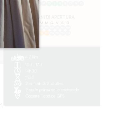
G
F
M
A
M
G
L
A
S
O
N
D
GIORNI DI APERTURA
L
M
M
G
V
S
D
AM
AM
AM
AM
AM
AM
AM
PM
PM
PM
PM
PM
PM
PM
4.2 km
10H - 17H
14h30
1h30
2 enfants & 2 adultes
2 ora/e prima dello spettacolo
Copiare il codice GPS
i,