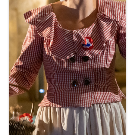
Leaflet
Da
5€
Château de Rauzan
30 Place du château
33420 RAUZAN
05 57 84 03 88
chateauderauzan@gmail.com
MESE DI APERTURA
G
F
M
A
M
G
L
A
S
O
N
D
GIORNI DI APERTURA
L
M
M
G
V
S
D
AM
AM
AM
AM
AM
AM
AM
PM
PM
PM
PM
PM
PM
PM