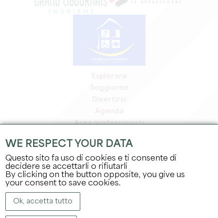
Esplorare
Soggiorno
Divertirsi
Agenda
Area professionisti
Area riservata ai soci
WE RESPECT YOUR DATA
Area stampa
Questo sito fa uso di cookies e ti consente di
Offerte di lavoro e stage
decidere se accettarli o rifiutarli
Informazioni legali
By clicking on the button opposite, you give us
Informativa sulla privacy
your consent to save cookies.
Ok, accetta tutto