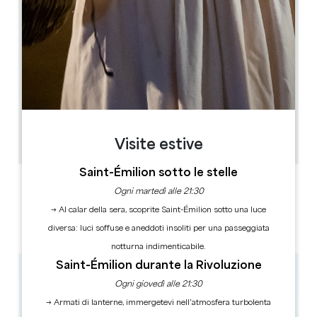
16.2 km
Altissima stagione (luglio-agosto): da lunedì a
domenica, dalle 9.30 alle 18.30 Alta stagione (aprile,
maggio, giugno, settembre, ottobre): da martedì a
domenica, dalle 9.30 alle 18.00 Bassa stagione (da
novembre a marzo): da martedì a sabato, dalle 9.30
alle 12.30 e dalle 13.30 alle 17.30
Visites libres avec audioguide sans réservation -
Visites guidées sur réservation
1h
40
Visite estive
Copiare il codice GPS
Saint-Émilion sotto le stelle
ETICHETTE
Ogni martedì alle 21:30
→ Al calar della sera, scoprite Saint-Émilion sotto una luce
diversa: luci soffuse e aneddoti insoliti per una passeggiata
notturna indimenticabile.
Saint-Émilion durante la Rivoluzione
Ogni giovedì alle 21:30
→ Armati di lanterne, immergetevi nell’atmosfera turbolenta