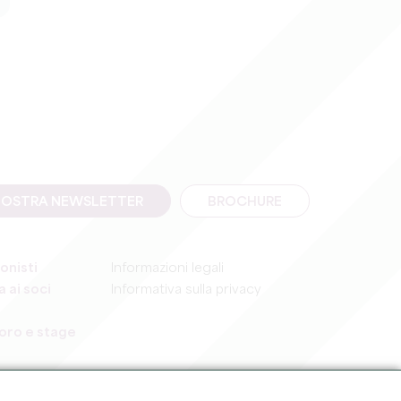
A NOSTRA NEWSLETTER
BROCHURE
onisti
Informazioni legali
 ai soci
Informativa sulla privacy
voro e stage