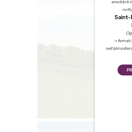
aneddoti i
nott
Saint-
Ogn
→ Armati 
nell’atmosfer
PR