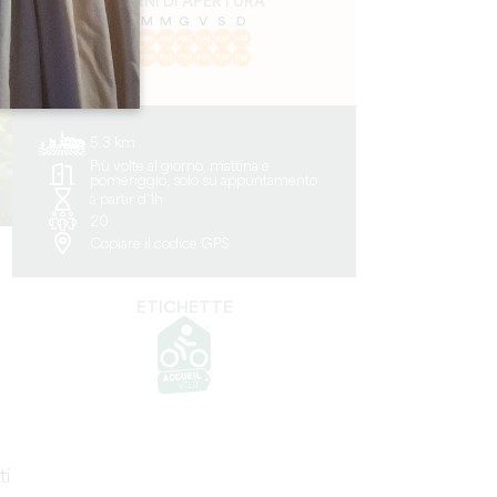
GIORNI DI APERTURA
L
M
M
G
V
S
D
AM
AM
AM
AM
AM
AM
AM
PM
PM
PM
PM
PM
PM
PM
5.3 km
Più volte al giorno, mattina e
pomeriggio, solo su appuntamento
à partir d'1h
20
Copiare il codice GPS
ETICHETTE
ti