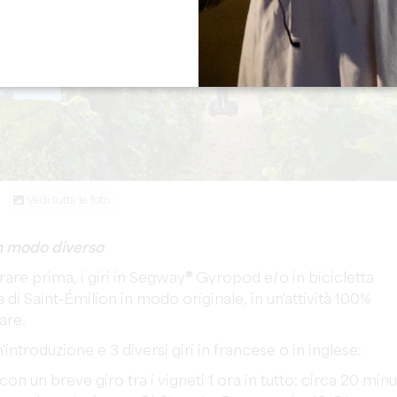
Vedi tutte le foto
un modo diverso
arare prima, i giri in Segway® Gyropod e/o in bicicletta
di Saint-Émilion in modo originale, in un'attività 100%
are.
introduzione e 3 diversi giri in francese o in inglese:
con un breve giro tra i vigneti 1 ora in tutto: circa 20 minu