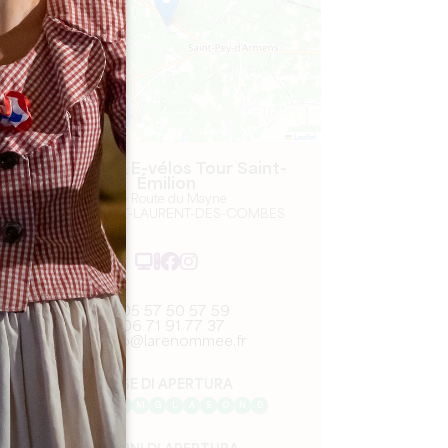
Leaflet
Segway & E-vélos Tour Saint-
Émilion
166 Route du Mayne
33330 SAINT-LAURENT-DES-COMBES
05 57 50 57 59
06 71 91 77 37
info@larenommee.fr
MESE DI APERTURA
G
F
M
A
M
G
L
A
S
O
N
D