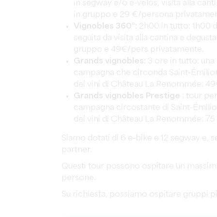
in segway e/o e-velos, visita alla c
in gruppo e 29 €/persona privatamen
Vignobles 360°:
2h00 in tutto: 1h00 d
seguita da visita alla cantina e degu
gruppo e 49€/pers privatamente.
Grands vignobles:
3 ore in tutto: una
campagna che circonda Saint-Émilion, 
dei vini di Château La Renommée: 49€
Grands vignobles Prestige
: tour pe
campagna circostante di Saint-Émilion
dei vini di Château La Renommée: 75 
Siamo dotati di 6 e-bike e 12 segway e, s
partner.
Questi tour possono ospitare un massimo
persone.
Su richiesta, possiamo ospitare gruppi pi