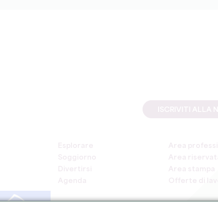
ISCRIVITI ALL
Esplorare
Area professi
Soggiorno
Area riservata
Divertirsi
Area stampa
Agenda
Offerte di la