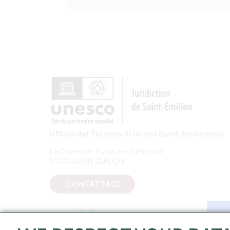
Ufficio del Turismo di Grand Saint-Emilionnais
Le Doyenné - Place des Créneaux
33330 SAINT-EMILION
CONTATTACI