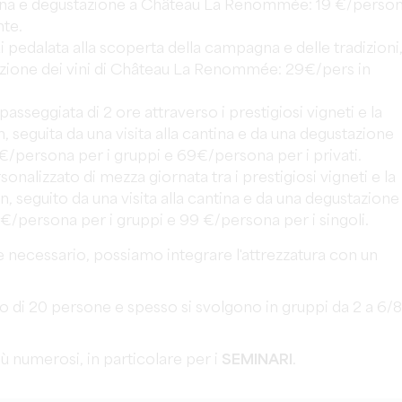
antina e degustazione a Château La Renommée: 19 €/perso
te.
i pedalata alla scoperta della campagna e delle tradizioni
stazione dei vini di Château La Renommée: 29€/pers in
 passeggiata di 2 ore attraverso i prestigiosi vigneti e la
seguita da una visita alla cantina e da una degustazione
/persona per i gruppi e 69€/persona per i privati.
rsonalizzato di mezza giornata tra i prestigiosi vigneti e la
, seguito da una visita alla cantina e da una degustazione
€/persona per i gruppi e 99 €/persona per i singoli.
e necessario, possiamo integrare l'attrezzatura con un
 di 20 persone e spesso si svolgono in gruppi da 2 a 6/8
ù numerosi, in particolare per i
SEMINARI
.