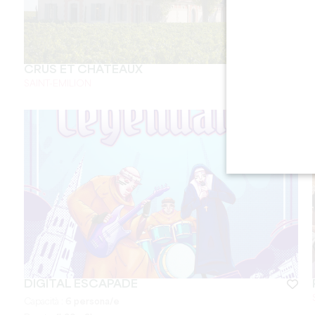
CRUS ET CHÂTEAUX
SAINT-EMILION
DIGITAL ESCAPADE
Capacità :
6 persona/e