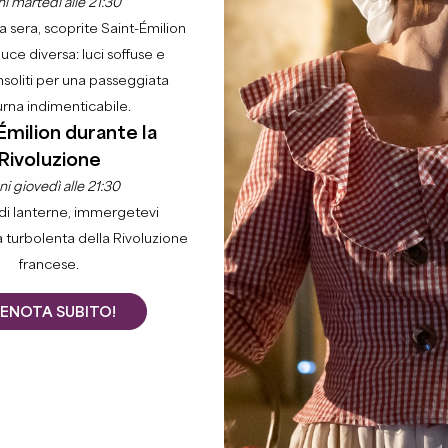
i martedì alle 21:30
la sera, scoprite Saint-Émilion
luce diversa: luci soffuse e
nsoliti per una passeggiata
urna indimenticabile.
Émilion durante la
Casa
Godere
Attività
Rivoluzione
i giovedì alle 21:30
di lanterne, immergetevi
a turbolenta della Rivoluzione
Filtri 158 Risultato/i
francese.
ENOTA SUBITO!
+
−