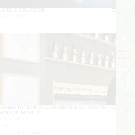
LARD & BOUCHON
SAINT-EMILION
DÉGUSTATION DÉCOUVERTE RIVE DROITE -
MAISON MOUTY
SAINT-ÉMILION
Da
10
€
Capacità :
10 persona/e