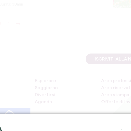
Durata:
30min
3
4
ISCRIVITI ALL
Esplorare
Area professi
Soggiorno
Area riservata
Divertirsi
Area stampa
Agenda
Offerte di la
A