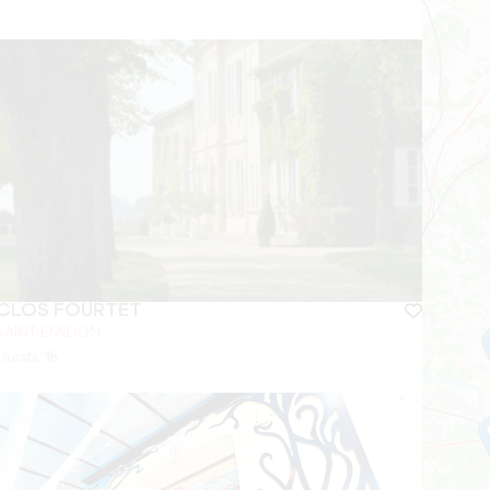
CLOS FOURTET
SAINT-EMILION
Durata:
1h