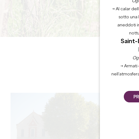
Ogn
→ Al calar del
sotto una 
aneddoti i
nott
Saint-
Ogn
→ Armati 
nell’atmosfer
PR