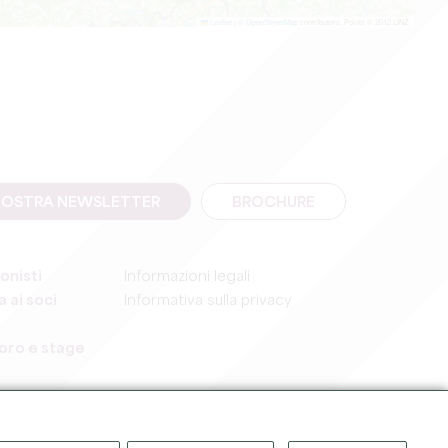
Leaflet
|
©
OpenStreetMap
contributors, Points © 2012 LINZ
A NOSTRA NEWSLETTER
BROCHURE
onisti
Informazioni legali
 ai soci
Informativa sulla privacy
voro e stage