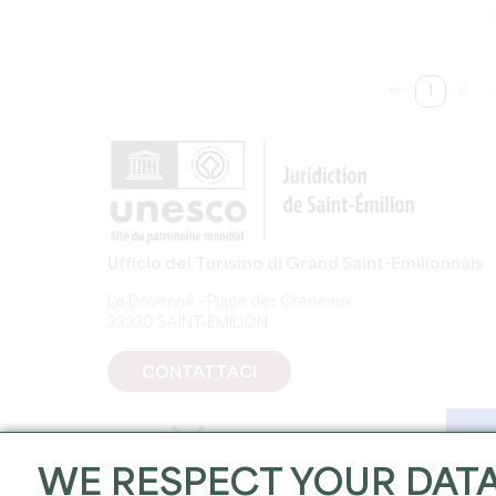
1
2
Ufficio del Turismo di Grand Saint-Emilionnais
Le Doyenné - Place des Créneaux
33330 SAINT-EMILION
CONTATTACI
WE RESPECT YOUR DAT