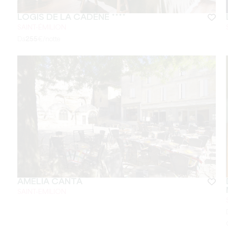
LOGIS DE LA CADÈNE ****
SAINT-ÉMILION
Da
255
€/notte
AMELIA CANTA
SAINT-EMILION