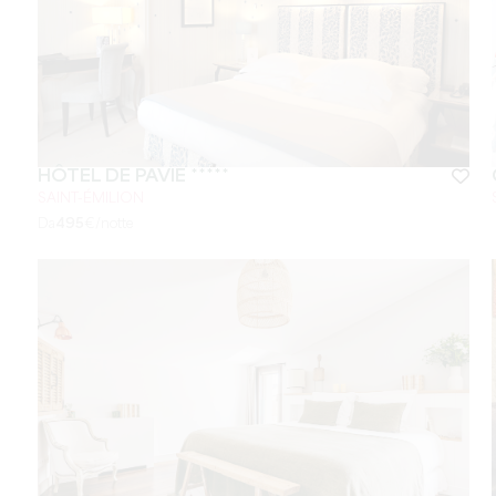
HÔTEL DE PAVIE *****
SAINT-ÉMILION
Da
495
€/notte