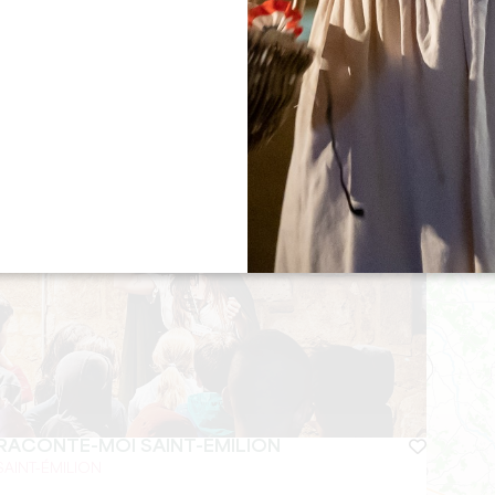
DIGITAL ESCAPADE
Capacità :
6 persona/e
RACONTE-MOI SAINT-ÉMILION
SAINT-ÉMILION