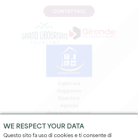
CONTATTACI
Esplorare
Soggiorno
Divertirsi
Agenda
Area professionisti
Area riservata ai soci
WE RESPECT YOUR DATA
Area stampa
Questo sito fa uso di cookies e ti consente di
Offerte di lavoro e stage