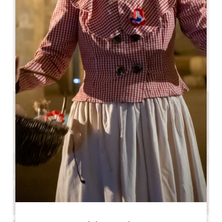
MESE DI APERTURA
G
F
M
A
M
G
L
A
S
O
N
D
GIORNI DI APERTURA
L
M
M
G
V
S
D
AM
AM
AM
AM
AM
AM
AM
PM
PM
PM
PM
PM
PM
PM