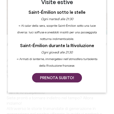
Visite estive
Saint-Émilion sotto le stelle
Ogni martedì alle 21:30
→ Al calar della sera, scoprite Saint-Émilion sotto una luce
diversa: luci soffuse e aneddoti insoliti per una passeggiata
notturna indimenticabile.
RACCONTI E LEGGENDE PER BAMBINI DAI 5 AI 12 ANNI
Saint-Émilion durante la Rivoluzione
Ogni giovedì alle 21:30
→ Armati di lanterne, immergetevi nell’atmosfera turbolenta
Accompagnate i vostri bambini in un viaggio divertente
della Rivoluzione francese.
ed educativo alla scoperta dei diversi elementi del
patrimonio di Saint-Émilion.
Tre visite, tre esperienze completamente diverse!
PRENOTA SUBITO!
Pierre, lo scalpellino
Siete pronti a tornare indietro nel tempo? Allora
iniziamo!
Attraverso le storie tramandate di generazione in