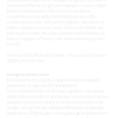
generazione nel nostro villaggio, la guida vi porterà a
conoscere Pierre, un giovane ragazzo vissuto a Saint-
Émilion nel Medioevo.Attraverso la sua storia,
scoprirete il ruolo delle fortificazioni in una città
medievale e il ruolo della pietra tagliata... perché sì, la
pietra calcarea aveva un ruolo molto importante qui.
Immergetevi nella vita di un bambino nel Medioevo e
fate un viaggio nel tempo che entusiasmerà grandi e
piccini!
Partenza dall'Ufficio del Turismo - Place des Créneaux -
33330 Saint-Émilion
Indagine sotterranea
È il momento di scoprire i segreti dell'eccezionale
patrimonio troglodita di Saint-Émilion!
Dopo esservi riuniti con il vostro gruppo nella piazza
della chiesa monolitica, partite per una caccia al tesoro
guidata attraverso i quattro monumenti sotterranei
meglio conservati del villaggio.Utilizzando un libretto
illustrato da ©Nina Luec, raccogliete gli indizi nascosti