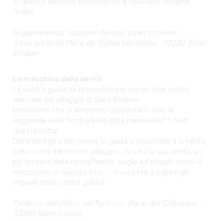
in questo labirinto sotterraneo e risolvete l'enigma
finale!
Suggerimento: i bambini devono saper scrivere.
Il tour parte da Place de l'Eglise Monolithe - 33330 Saint-
Émilion
La macchina della verità
La vostra guida ha preparato per voi un tour molto
speciale del villaggio di Saint-Émilion.
Pensavate che vi avremmo raccontato solo le
leggende della nostra bella città medievale? ? Non
questa volta!
Durante il giro del paese, la guida vi racconterà la verità
sulla storia del nostro villaggio... o sarà la sua verità, un
po' lontana dalla realtà?Verità, bugie ed esagerazioni si
mescolano in questo tour .... Riuscirete a capire gli
inganni della vostra guida?
Partenza dall'Ufficio del Turismo - Place des Créneaux -
33330 Saint-Émilion