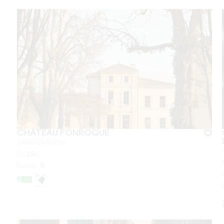
CHÂTEAU FONROQUE
SAINT-EMILION
Da
25
€
Durata:
1h