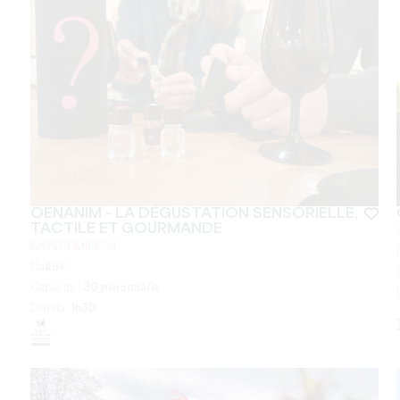
OENANIM - LA DÉGUSTATION SENSORIELLE,
TACTILE ET GOURMANDE
SAINT-ÉMILION
Da
25
€
Capacità :
30 persona/e
Durata:
1h30