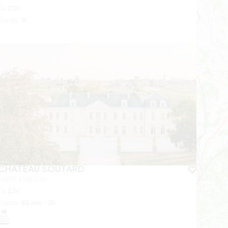
Da
20
€
Durata:
1h
CHÂTEAU SOUTARD
SAINT-EMILION
Da
23
€
Durata:
45 min - 2h