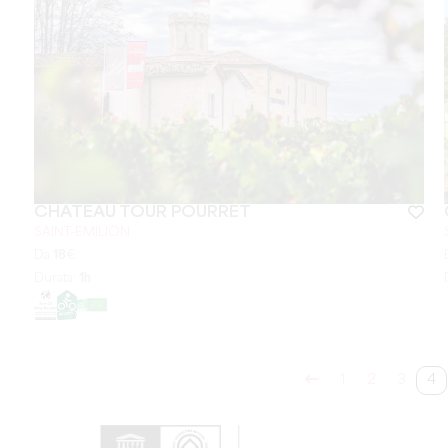
CHÂTEAU TOUR POURRET
SAINT-EMILION
Da
18
€
Durata:
1h
1
2
3
4