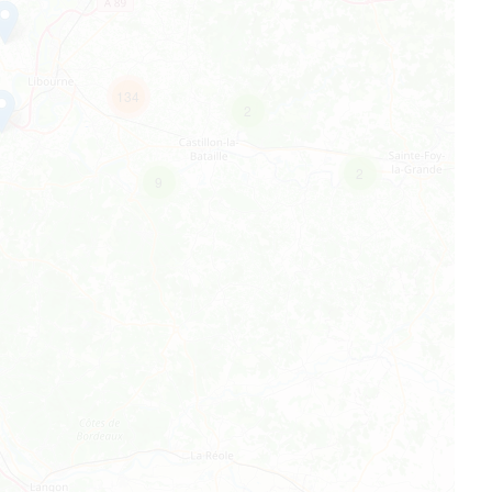
134
2
2
9