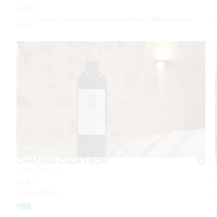
Da
15
€
Durata:
Train + Visite des caves monolithes + Dégustation :
1h20
CHÂTEAU CADET BON
SAINT-ÉMILION
Da
15
€
Durata:
45 min