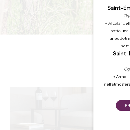
Saint-Ém
Ogn
→ Al calar del
sotto una 
aneddoti i
nott
Saint-
Ogn
→ Armati 
nell’atmosfer
PR