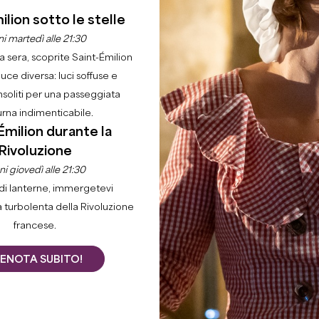
ilion sotto le stelle
i martedì alle 21:30
la sera, scoprite Saint-Émilion
luce diversa: luci soffuse e
nsoliti per una passeggiata
Casa
Godere
Attività
urna indimenticabile.
Émilion durante la
Rivoluzione
i giovedì alle 21:30
Filtri 158 Risultato/i
di lanterne, immergetevi
a turbolenta della Rivoluzione
francese.
+
−
ENOTA SUBITO!