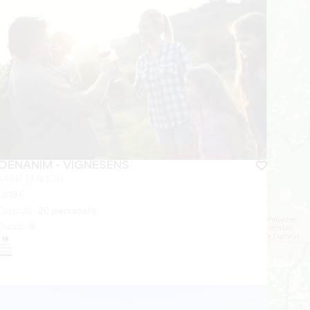
OENANIM - VIGNESENS
SAINT-ÉMILION
Da
19
€
Capacità :
20 persona/e
Durata:
1h