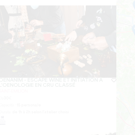
OENANIM - ESCAPE WINE ET INITIATION À
L'OENOLOGIE EN CRU CLASSÉ
SAINT-EMILION
Da
30
€
Capacità :
15 persona/e
Durata:
de 1h à 2h selon l'atelier choisi