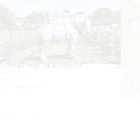
CHÂTEAU TROPLONG MONDOT
SAINT-EMILION
Da
50
€
Durata:
à partir de 1h30
5
6
7