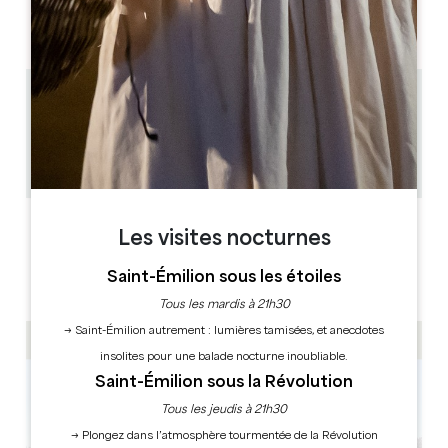
AM
AM
AM
AM
AM
AM
AM
PM
PM
PM
PM
PM
PM
PM
3.1 km
1h
8
Copier code GPS
LABELS
Les visites nocturnes
Saint-Émilion sous les étoiles
Tous les mardis à 21h30
→ Saint-Émilion autrement : lumières tamisées, et anecdotes
insolites pour une balade nocturne inoubliable.
Saint-Émilion sous la Révolution
Tous les jeudis à 21h30
→ Plongez dans l’atmosphère tourmentée de la Révolution