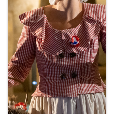
Leaflet
A partir de
8€
Château Mondorion
719 Route de Mondou
33330 SAINT-SULPICE DE FALEYRENS
RÉSERVER
06 79 34 65 05
catcruse2@gmail.com
MOIS D'OUVERTURE
J
F
M
A
M
J
J
A
S
O
N
D
JOURS D'OUVERTURE
L
M
M
J
V
S
D