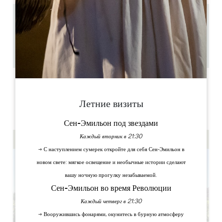
3.1 km
1h
8
Скопируйте GPS-код
ЯРЛЫКИ
Летние визиты
Сен-Эмильон под звездами
Каждый вторник в 21:30
→ С наступлением сумерек откройте для себя Сен-Эмильон в
новом свете: мягкое освещение и необычные истории сделают
вашу ночную прогулку незабываемой.
Сен-Эмильон во время Революции
Каждый четверг в 21:30
→ Вооружившись фонарями, окунитесь в бурную атмосферу