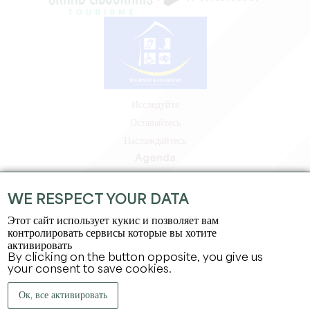
Исследуйте
Оставайтесь
Наслаждайтесь
Agenda
Зона профессионалов
Зона для участников
WE RESPECT YOUR DATA
Зона для прессы
Этот сайт использует кукис и позволяет вам
Вакансии и стажировки
контролировать сервисы которые вы хотите
активировать
Юридическая информация
By clicking on the button opposite, you give us
Политика конфиденциальности
your consent to save cookies.
Ок, все активировать