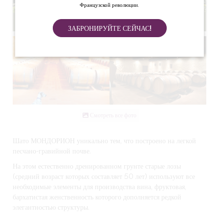
Французской революции.
ЗАБРОНИРУЙТЕ СЕЙЧАС!
Смотреть все фото
Шато МОНДОРИОН уникально тем, что построено на легкой
песчано-гравийной почве.
На этом естественно дренированном грунте старые лозы
(средний возраст которых составляет 50 лет) используют все
необходимые элементы для производства вина, фруктовая,
бархатистая женственность которого дополняется редкой
элегантностью структуры.