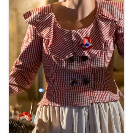
Leaflet
С сайта
8€
Château Mondorion
719 Route de Mondou
33330 SAINT-SULPICE DE FALEYRENS
06 79 34 65 05
catcruse2@gmail.com
МЕСЯЦ ОТКРЫТИЯ
Я
Ф
М
А
М
И
И
А
С
О
Н
Д
ДНИ ОТКРЫТИЯ
П
В
С
Ч
П
С
В
AM
AM
AM
AM
AM
AM
AM
PM
PM
PM
PM
PM
PM
PM