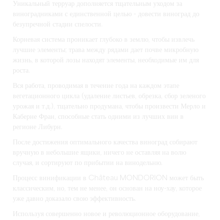
Уникальный терруар дополняется тщательным уходом за
виноградниками с единственной целью - довести виноград до
безупречной стадии спелости.
Корневая система проникает глубоко в землю, чтобы извлечь
лучшие элементы; трава между рядами дает почве микробную
жизнь, в которой лозы находят элементы, необходимые им для
роста.
Вся работа, проводимая в течение года на каждом этапе
вегетационного цикла (удаление листьев, обрезка, сбор зеленого
урожая и т.д.), тщательно продумана, чтобы произвести Мерло и
Каберне Фран, способные стать одними из лучших вин в
регионе Либурн.
После достижения оптимального качества виноград собирают
вручную в небольшие ящики, ничего не оставляя на волю
случая, и сортируют по прибытии на винодельню.
Процесс винификации в Château MONDORION может быть
классическим, но, тем не менее, он основан на ноу-хау, которое
уже давно доказало свою эффективность.
Используя совершенно новое и революционное оборудование,