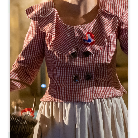
Leaflet
Segway & E-vélos Tour Saint-Émilion
166 Route du Mayne
33330 SAINT-LAURENT-DES-COMBES
05 57 50 57 59
06 71 91 77 37
info@larenommee.fr
MOIS D'OUVERTURE
J
F
M
A
M
J
J
A
S
O
N
D
JOURS D'OUVERTURE
L
M
M
J
V
S
D
AM
AM
AM
AM
AM
AM
AM
PM
PM
PM
PM
PM
PM
PM