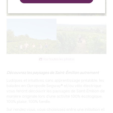
Voir toutes les photos
Découvrez les paysages de Saint-Émilion autrement
Ludiques et intuitives sans apprentissage préalable, les
balades en Gyropode Segway® et/ou vélo électrique
vous feront découvrir les paysages de Saint-Émilion de
manière originale lors d'une activité 100% écologique,
100% plaisir, 100% famille.
Sur rendez vous, vous choisissez entre une initiation et