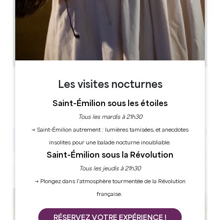
5.3 km
Plusieurs horaires par jour matin et après-midi, sur
RDV uniquement
à partir d'1h
20
Copier code GPS
LABELS
Les visites nocturnes
Saint-Émilion sous les étoiles
Tous les mardis à 21h30
→ Saint-Émilion autrement : lumières tamisées, et anecdotes
insolites pour une balade nocturne inoubliable.
Saint-Émilion sous la Révolution
Tous les jeudis à 21h30
→ Plongez dans l’atmosphère tourmentée de la Révolution
française.
RÉSERVEZ VOTRE EXPÉRIENCE !