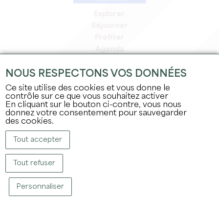
Explorer
Séjourner
Profiter
Agenda
Espace Pro
NOUS RESPECTONS VOS DONNÉES
Espace adhérents
Espace presse
Ce site utilise des cookies et vous donne le
contrôle sur ce que vous souhaitez activer
Emplois & stages
En cliquant sur le bouton ci-contre, vous nous
Mentions légales
donnez votre consentement pour sauvegarder
Politique de confidentialité
des cookies.
Tout accepter
Tout refuser
Personnaliser
COPYRIGHT © 2026 OFFICE DE TOURISME DU GRAND SAINT-ÉMILIONNAIS