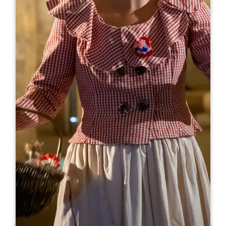
Leaflet
Segway & E-vélos Tour Saint-Émilion
166 Route du Mayne
33330 SAINT-LAURENT-DES-COMBES
05 57 50 57 59
06 71 91 77 37
info@larenommee.fr
开幕月份
一
二
三
四
五
六
七
八
九
十
十
十
开幕日
隆
星
星
星
星
星
星
AM
AM
AM
AM
AM
AM
AM
PM
PM
PM
PM
PM
PM
PM