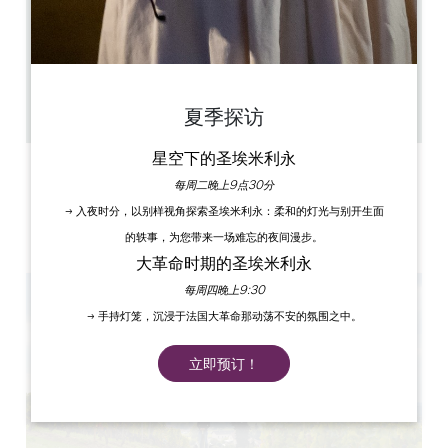
5.3 km
每天多次，上午和下午，仅限预约
à partir d'1h
20
复制 GPS 代码
夏季探访
星空下的圣埃米利永
标签
每周二晚上9点30分
→ 入夜时分，以别样视角探索圣埃米利永：柔和的灯光与别开生面
的轶事，为您带来一场难忘的夜间漫步。
大革命时期的圣埃米利永
每周四晚上9:30
→ 手持灯笼，沉浸于法国大革命那动荡不安的氛围之中。
立即预订！