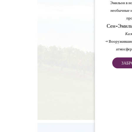
Эмильон в но
необычные и
про
Сен-Эмиль
Каж
→ Вооружившис
атмосфер
ЗАБР