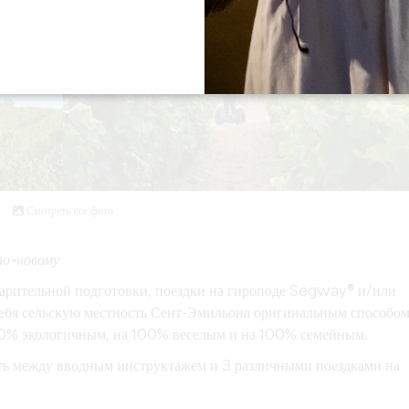
Смотреть все фото
по-новому
арительной подготовки, поездки на гироподе Segway® и/или
себя сельскую местность Сент-Эмильона оригинальным способом
100% экологичным, на 100% веселым и на 100% семейным.
ть между вводным инструктажем и 3 различными поездками на