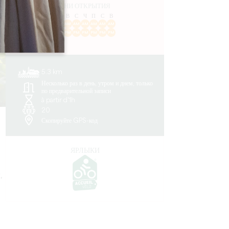
ДНИ ОТКРЫТИЯ
П
В
С
Ч
П
С
В
AM
AM
AM
AM
AM
AM
AM
PM
PM
PM
PM
PM
PM
PM
5.3 km
Несколько раз в день, утром и днем, только
по предварительной записи
à partir d'1h
20
Скопируйте GPS-код
ЯРЛЫКИ
,