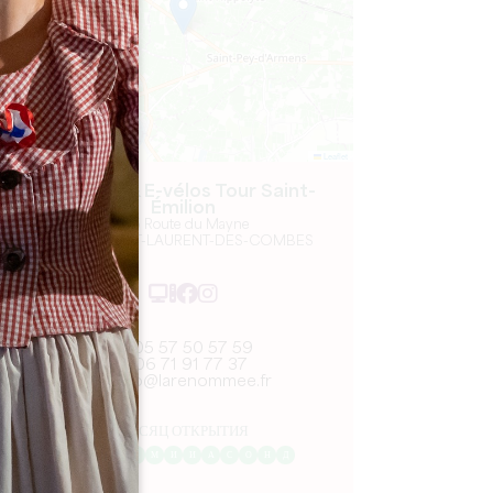
Leaflet
Segway & E-vélos Tour Saint-
Émilion
166 Route du Mayne
33330 SAINT-LAURENT-DES-COMBES
05 57 50 57 59
06 71 91 77 37
info@larenommee.fr
МЕСЯЦ ОТКРЫТИЯ
Я
Ф
М
А
М
И
И
А
С
О
Н
Д