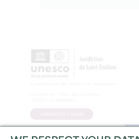
Туристический офис «Гран-Сен-Эмильонне»
Le Doyenné — Place des Créneaux,
, 33330 СЕН-ЭМИЛИОН
СВЯЖИТЕСЬ С НАМИ