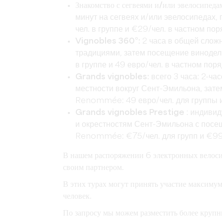
Знакомство с сегвеями и/или эвелосипед
минут на сегвеях и/или эвелосипедах,
чел. в группе и €29/чел. в частном пор
Vignobles 360°:
2 часа в общей сложн
традициями, затем посещение винодел
в группе и 49 евро/чел. в частном поря
Grands vignobles:
всего 3 часа: 2-ч
местности вокруг Сент-Эмильона, зате
Renommée: 49 евро/чел. для группы и
Grands vignobles Prestige
: индиви
и окрестностям Сент-Эмильона с посе
Renommée: €75/чел. для групп и €99/
В нашем распоряжении 6 электронных велосип
своим партнером.
В этих турах могут принять участие максимум
человек.
По запросу мы можем разместить более крупн