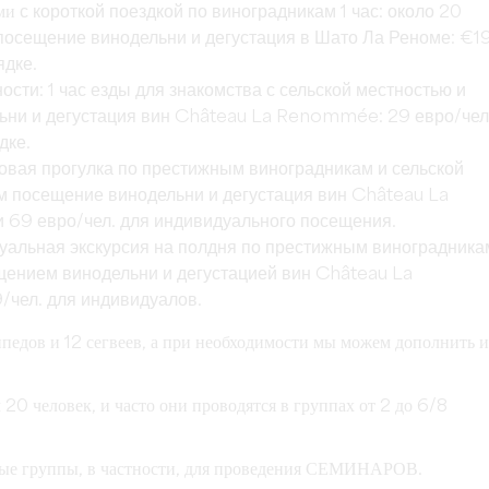
ами
с короткой поездкой по виноградникам 1 час: около 20
 посещение винодельни и дегустация в Шато Ла Реноме: €1
ядке.
ости: 1 час езды для знакомства с сельской местностью и
ьни и дегустация вин Château La Renommée: 29 евро/чел
дке.
асовая прогулка по престижным виноградникам и сельской
м посещение винодельни и дегустация вин Château La
 69 евро/чел. для индивидуального посещения.
дуальная экскурсия на полдня по престижным виноградника
щением винодельни и дегустацией вин Château La
чел. для индивидуалов.
едов и 12 сегвеев, а при необходимости мы можем дополнить 
 20 человек, и часто они проводятся в группах от 2 до 6/8
ые группы, в частности, для
проведения СЕМИНАРОВ
.