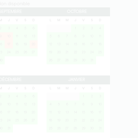
on disponible
SEPTEMBRE
OCTOBRE
M
J
V
S
D
L
M
M
J
V
S
D
2
3
4
5
6
1
2
3
4
9
10
11
12
13
5
6
7
8
9
10
11
16
17
18
19
20
12
13
14
15
16
17
18
23
24
25
26
27
19
20
21
22
23
24
25
30
26
27
28
29
30
31
DÉCEMBRE
JANVIER
M
J
V
S
D
L
M
M
J
V
S
D
2
3
4
5
6
1
2
3
9
10
11
12
13
4
5
6
7
8
9
10
16
17
18
19
20
11
12
13
14
15
16
17
23
24
25
26
27
18
19
20
21
22
23
24
30
31
25
26
27
28
29
30
31