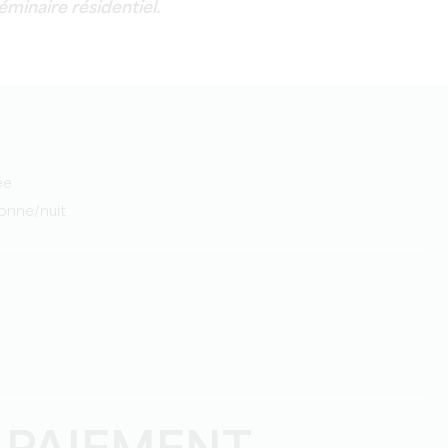
séminaire résidentiel.
ée
sonne/nuit