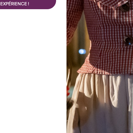
EXPÉRIENCE !
Voir toutes les photos
RENT EN PLEIN COEUR DE SAINT-EMILION.
et vous laisser aller à une nouvelle expérience de tourism
ué dans le cœur médiéval de Saint-Emilion, vous invite à
un séjour orienté
tourisme plus calme
.
ens du partage, sortez des sentiers battus, vivez de maniè