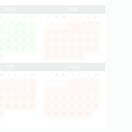
MARS
AVRIL
M
J
V
S
D
L
M
M
J
V
S
D
3
4
5
6
7
1
2
3
4
10
11
12
13
14
5
6
7
8
9
10
11
17
18
19
20
21
12
13
14
15
16
17
18
24
25
26
27
28
19
20
21
22
23
24
25
31
26
27
28
29
30
JUIN
JUILLET
M
J
V
S
D
L
M
M
J
V
S
D
2
3
4
5
6
1
2
3
4
9
10
11
12
13
5
6
7
8
9
10
11
16
17
18
19
20
12
13
14
15
16
17
18
23
24
25
26
27
19
20
21
22
23
24
25
30
26
27
28
29
30
31