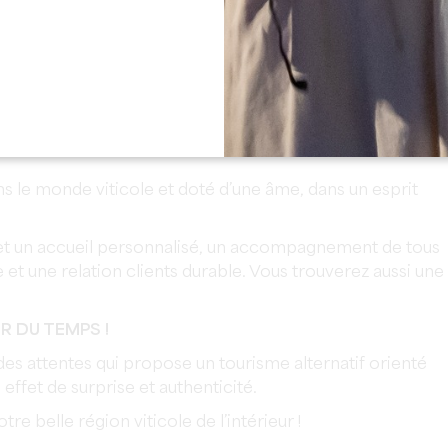
imples. Ralentissez, prenez le temps de vivre et de profiter
lassique où nous aurons à cœur de prendre bien soin de
ien plus qu’une chambre d’hôtel.
rme et de caractère, respectueux et ouvert sur le monde
 le monde viticole et doté d’une âme, dans un esprit
 et un accueil personnalisé, un accompagnement de tous
le et une relation clients durable. Vous trouverez aussi une
R DU TEMPS !
 des attentes qui propose un tourisme alternatif orienté
ffet de surprise et authenticité.
tre belle région viticole de l’intérieur !