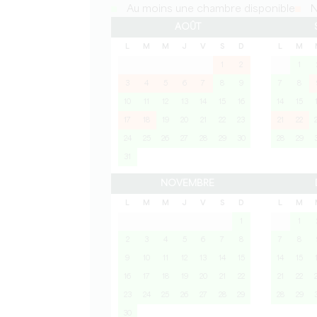
Au moins une chambre disponible
N
AOÛT
L
M
M
J
V
S
D
L
M
1
2
1
3
4
5
6
7
8
9
7
8
10
11
12
13
14
15
16
14
15
17
18
19
20
21
22
23
21
22
24
25
26
27
28
29
30
28
29
31
NOVEMBRE
L
M
M
J
V
S
D
L
M
1
1
2
3
4
5
6
7
8
7
8
9
10
11
12
13
14
15
14
15
16
17
18
19
20
21
22
21
22
23
24
25
26
27
28
29
28
29
30