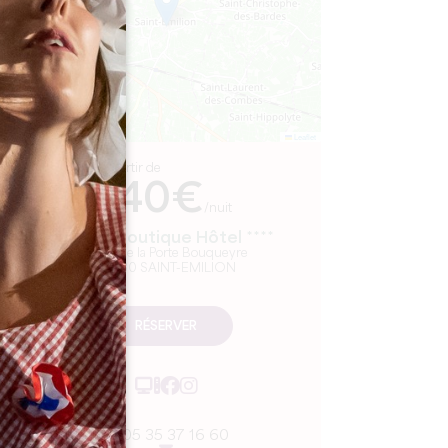
Leaflet
A partir de
140€
/nuit
Badon Boutique Hôtel ****
8 rue de la Porte Bouqueyre
33330 SAINT-EMILION
RÉSERVER
05 35 37 16 60