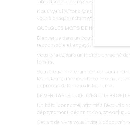
inhabituelle et offrez-vous des plaisirs s
Nous vous invitons dans notre univers c
vous à chaque instant et de vous offrir b
QUELQUES MOTS DE NOUS !
Bienvenue dans un boutique hôtel de cha
responsable et engagé.
Vous entrez dans un monde enraciné dans
familial.
Vous trouverez ici une équipe souriante
les instants, une hospitalité internationa
approche différente du tourisme.
LE VERITABLE LUXE, C’EST DE PROFITE
Un hôtel connecté, attentif à l’évolution
dépaysement, déconnexion, et conjugue e
Cet art de vivre vous invite à découvrir no