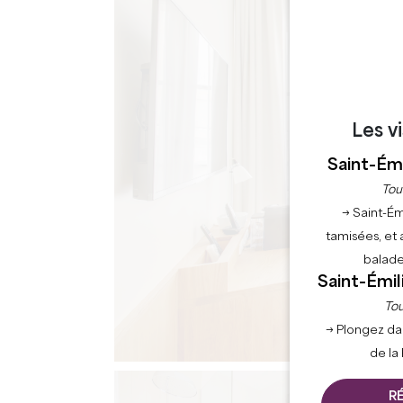
Les v
Saint-Émi
Tou
→ Saint-Ém
tamisées, et 
balade
Saint-Émil
Tou
→ Plongez da
de la
R