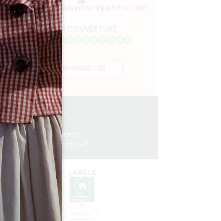
reception@badonboutiquehotel.com
MOIS D'OUVERTURE
J
F
M
A
M
J
J
A
S
O
N
D
DISPONIBILITÉS
0.26 km
7
15 personnes
Copier code GPS
e
LABELS
re
4 étoile(s)