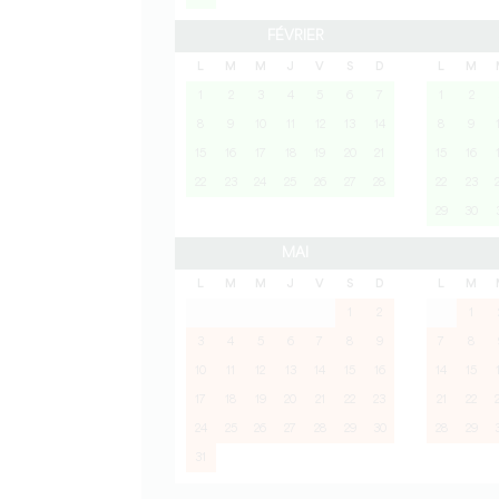
FÉVRIER
L
M
M
J
V
S
D
L
M
1
2
3
4
5
6
7
1
2
8
9
10
11
12
13
14
8
9
15
16
17
18
19
20
21
15
16
22
23
24
25
26
27
28
22
23
29
30
MAI
L
M
M
J
V
S
D
L
M
1
2
1
3
4
5
6
7
8
9
7
8
10
11
12
13
14
15
16
14
15
17
18
19
20
21
22
23
21
22
24
25
26
27
28
29
30
28
29
31