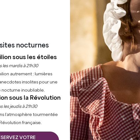
isites nocturnes
lion sous les étoiles
s les mardis à 21h30
ilion autrement : lumières
anecdotes insolites pour une
 nocturne inoubliable.
ion sous la Révolution
s les jeudis à 21h30
ns l’atmosphère tourmentée
 Révolution française.
ÉSERVEZ VOTRE