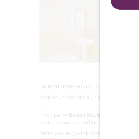
UN BOUTIQUE HÔTEL DE CHARME DIFFÉ
Vous souhaitez vivre un séjour différent 
?
L’équipe de
Badon Boutique Hôtel
, sit
partager une parenthèse et à profiter d’
Retrouvez le gout du bon et du vrai, le s