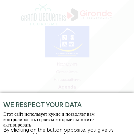
Исследуйте
Оставайтесь
Наслаждайтесь
Agenda
Зона профессионалов
Зона для участников
WE RESPECT YOUR DATA
Зона для прессы
Этот сайт использует кукис и позволяет вам
Вакансии и стажировки
контролировать сервисы которые вы хотите
активировать
Юридическая информация
By clicking on the button opposite, you give us
Политика конфиденциальности