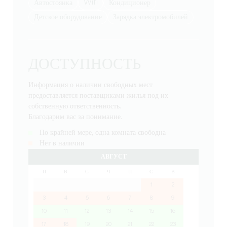
Wifi
Автостоянка
Кондиционер
детское оборудование
Зарядка электромобилей
ДОСТУПНОСТЬ
Информация о наличии свободных мест
предоставляется поставщиками жилья под их
собственную ответственность.
Благодарим вас за понимание.
По крайней мере, одна комната свободна
Нет в наличии
АВГУСТ
П
В
С
Ч
П
С
В
1
2
3
4
5
6
7
8
9
10
11
12
13
14
15
16
17
18
19
20
21
22
23