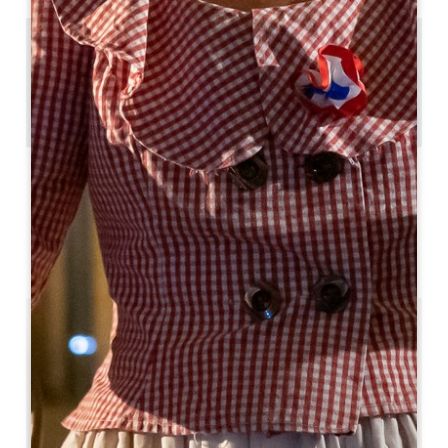
0.26 km
7
15 люди
Скопируйте GPS-код
ЯРЛЫКИ
4 звезда(ы)