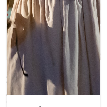
Смотреть все фото
ОЧАРОВАТЕЛЬНЫЙ БУТИК-ОТЕЛЬ С ОТЛИЧИЕМ В САМОМ
СЕРДЦЕ СЕН-ЭМИЛЬОНА.
Хотите провести отпуск по-другому и побаловать себя новым
видом туризма?
Команда
бутик-отеля Badon
, расположенного в средневековом