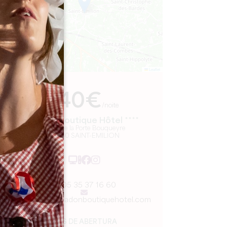
Leaflet
De
140€
/noite
Badon Boutique Hôtel ****
8 rue de la Porte Bouqueyre
33330 SAINT-EMILION
05 35 37 16 60
reception@badonboutiquehotel.com
MÊS DE ABERTURA