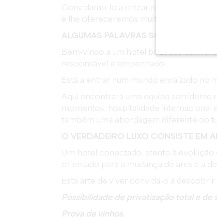
Convidamo-lo a entrar no nosso mundo 
e lhe ofereceremos muito mais do que u
ALGUMAS PALAVRAS SOBRE NÓS
!
Bem-vindo a um hotel boutique com cha
responsável e empenhado.
Está a entrar num mundo enraizado no m
Aqui encontrará uma equipa sorridente 
momentos, hospitalidade internacional 
também uma abordagem diferente do tu
O VERDADEIRO LUXO CONSISTE EM A
Um hotel conectado, atento à evolução 
orientado para a mudança de ares e a d
Esta arte de viver convida-o a descobrir 
Possibilidade de privatização total e de 
Prova de vinhos.