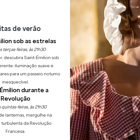
itas de verão
lion sob as estrelas
s terças-feiras, às 21h30
r, descubra Saint-Émilion sob
erente: iluminação suave e
lgares para um passeio noturno
inesquecível.
Émilion durante a
Revolução
 quintas-feiras, às 21h30
de lanternas, mergulhe na
 turbulenta da Revolução
Francesa.