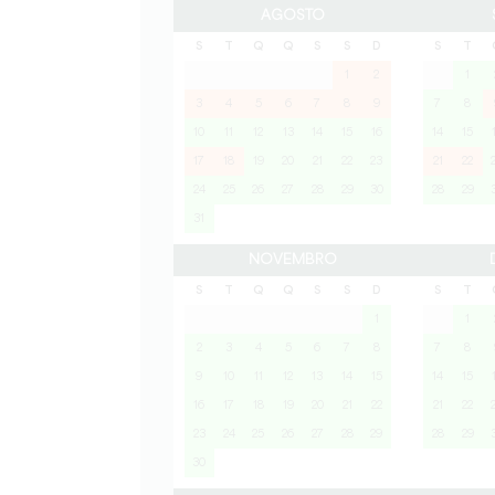
AGOSTO
S
T
Q
Q
S
S
D
S
T
1
2
1
3
4
5
6
7
8
9
7
8
10
11
12
13
14
15
16
14
15
17
18
19
20
21
22
23
21
22
24
25
26
27
28
29
30
28
29
31
NOVEMBRO
S
T
Q
Q
S
S
D
S
T
1
1
2
3
4
5
6
7
8
7
8
9
10
11
12
13
14
15
14
15
16
17
18
19
20
21
22
21
22
23
24
25
26
27
28
29
28
29
30