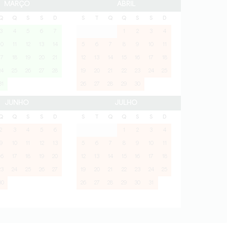
MARÇO
ABRIL
Q
Q
S
S
D
S
T
Q
Q
S
S
D
3
4
5
6
7
1
2
3
4
10
11
12
13
14
5
6
7
8
9
10
11
17
18
19
20
21
12
13
14
15
16
17
18
24
25
26
27
28
19
20
21
22
23
24
25
31
26
27
28
29
30
JUNHO
JULHO
Q
Q
S
S
D
S
T
Q
Q
S
S
D
2
3
4
5
6
1
2
3
4
9
10
11
12
13
5
6
7
8
9
10
11
16
17
18
19
20
12
13
14
15
16
17
18
23
24
25
26
27
19
20
21
22
23
24
25
30
26
27
28
29
30
31