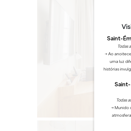
Vis
Saint-Émi
Todas a
→ Ao anoitece
uma luz dif
histórias invu
Saint-
Todas as
→ Munido 
atmosfera