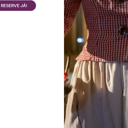
RESERVE JÁ!
Ver todas as fotos
 UMA DIFERENÇA NO CORAÇÃO DE SAINT-EMILION.
erentes e de se entregar a um novo tipo de turismo?
uado no coração medieval de Saint-Emilion, convida-o a
ismo mais descontraído
.
adeiro, o sentido da partilha, sair dos circuitos
gar-se aos prazeres simples. Abrandar, viver e desfrutar.