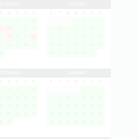
SETEMBRO
OUTUBRO
Q
Q
S
S
D
S
T
Q
Q
S
S
D
2
3
4
5
6
1
2
3
4
9
10
11
12
13
5
6
7
8
9
10
11
16
17
18
19
20
12
13
14
15
16
17
18
23
24
25
26
27
19
20
21
22
23
24
25
30
26
27
28
29
30
31
DEZEMBRO
JANEIRO
Q
Q
S
S
D
S
T
Q
Q
S
S
D
2
3
4
5
6
1
2
3
9
10
11
12
13
4
5
6
7
8
9
10
16
17
18
19
20
11
12
13
14
15
16
17
23
24
25
26
27
18
19
20
21
22
23
24
30
31
25
26
27
28
29
30
31