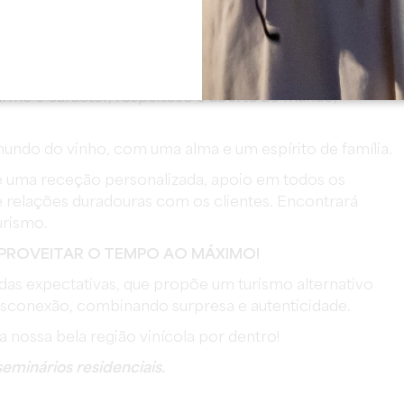
clássico, onde cuidaremos de si em todos os momentos
m simples quarto de hotel.
rme e carácter, respeitoso e aberto ao mundo,
undo do vinho, com uma alma e um espírito de família.
e uma receção personalizada, apoio em todos os
e relações duradouras com os clientes. Encontrará
rismo.
PROVEITAR O TEMPO AO MÁXIMO!
das expectativas, que propõe um turismo alternativo
esconexão, combinando surpresa e autenticidade.
a nossa bela região vinícola por dentro!
seminários residenciais.