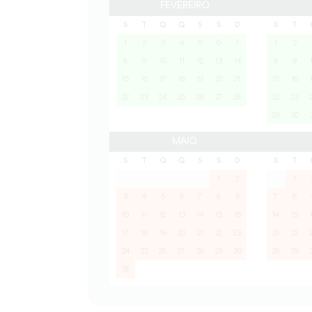
FEVEREIRO
S
T
Q
Q
S
S
D
S
T
1
2
3
4
5
6
7
1
2
8
9
10
11
12
13
14
8
9
15
16
17
18
19
20
21
15
16
22
23
24
25
26
27
28
22
23
29
30
MAIO
S
T
Q
Q
S
S
D
S
T
1
2
1
3
4
5
6
7
8
9
7
8
10
11
12
13
14
15
16
14
15
17
18
19
20
21
22
23
21
22
24
25
26
27
28
29
30
28
29
31