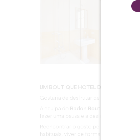
UM BOUTIQUE HOTEL DE CHARME COM
Gostaria de desfrutar de umas férias dif
A equipa do
Badon Boutique Hôtel
, sit
fazer uma pausa e a desfrutar de um
tur
Reencontrar o gosto pelo bom e pelo verd
habituais, viver de forma insólita e entre