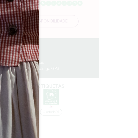
J
F
M
A
M
J
J
A
S
O
N
D
DISPONIBILIDADE
0.26 km
7
15 pessoas
Copiar código GPS
ETIQUETAS
4 estrela(s)