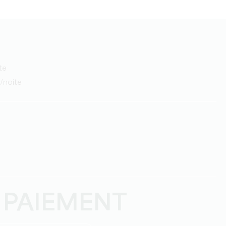
te
a/noite
 PAIEMENT