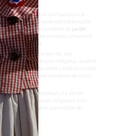
re géographique et spirituel pour le
prière clos, où la seule véritable sortie
ardin central étant un symbole du
jardin
 murs Sud et Est, les tombes richement
et XIVème siècles.
igieux y étaient enterrés. Les
si puissants sur le plan religieux, avaient
plan politique. Ils levaient certains impôts
t à l’élite locale une sépulture de choix,
.
monastère de l’extérieur, il a abrité
çaise, une communauté religieuse bien
collégiale est l’église paroissiale du