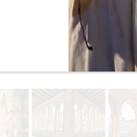
lte mais un véritable
lieu de
 le jardin du cloître afin
facettes. Depuis ce petit
ux autres bâtiments
ées visibles au mur Est,
ulaire aujourd’hui disparue.
 locaux de l’ancien