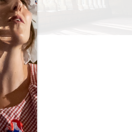
iale et son cloître
S