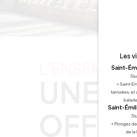
Accueil
Explor
Les v
L’ENSEMBLE 
Saint-Émi
Tou
UNE É
→ Saint-Ém
tamisées, et 
balade
Saint-Émil
Tou
OFFIC
→ Plongez da
de la