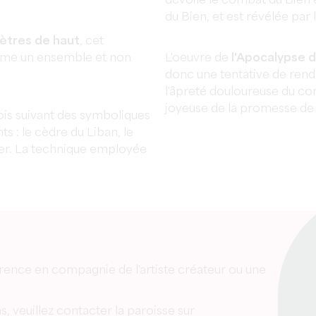
dévoile le combat du Bien 
du Bien, et est révélée par 
mètres de haut
, cet
mme un ensemble et non
L'oeuvre de
l'Apocalypse d
donc une tentative de re
l'âpreté douloureuse du com
joyeuse de la promesse de l
bois suivant des symboliques
ts : le cèdre du Liban, le
plier. La technique employée
rence en compagnie de l'artiste créateur ou une
s, veuillez contacter la paroisse sur