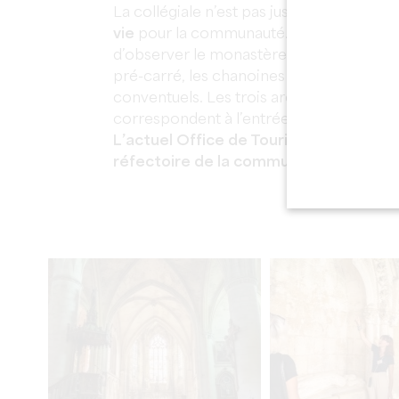
La collégiale n’est pas juste un lieu de cu
vie
pour la communauté. Rendez-vous dans
d’observer le monastère sous toutes ses 
pré-carré, les chanoines avaient accès a
conventuels. Les trois arches rondes mur
correspondent à l’entrée de la salle capit
L’actuel Office de Tourisme occupe les
réfectoire de la communauté.