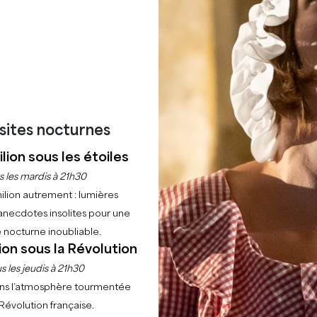
er
Les incontournables
Les monuments incontournables
L’Eglise Collég
isites nocturnes
COLLÉGIALE :
lion sous les étoiles
s les mardis à 21h30
GLISE TRÈ
ilion autrement : lumières
anecdotes insolites pour une
 nocturne inoubliable.
ion sous la Révolution
s les jeudis à 21h30
IELLE
ns l’atmosphère tourmentée
 Révolution française.