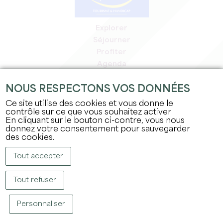
Explorer
Séjourner
Profiter
Agenda
Espace Pro
NOUS RESPECTONS VOS DONNÉES
Espace adhérents
Espace presse
Ce site utilise des cookies et vous donne le
contrôle sur ce que vous souhaitez activer
Emplois & stages
En cliquant sur le bouton ci-contre, vous nous
Mentions légales
donnez votre consentement pour sauvegarder
Politique de confidentialité
des cookies.
Tout accepter
Tout refuser
Personnaliser
COPYRIGHT © 2026 OFFICE DE TOURISME DU GRAND SAINT-ÉMILIONNAIS