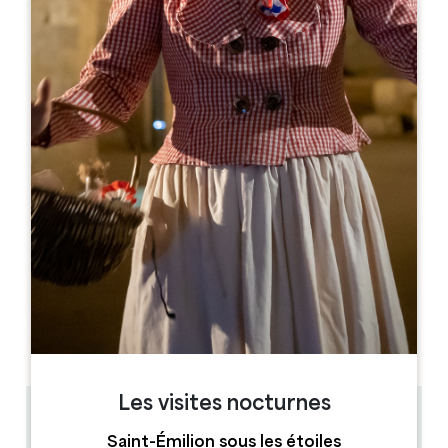
Leaflet
A partir de
92€
/nuit
Vignobles Fabris
10, rue de l'Abbé Bergey
33330 SAINT-ÉMILION
RÉSERVER
05 57 74 67 68
06 98 23 07 28
vignobles.fabris@orange.fr
MOIS D'OUVERTURE
J
F
M
A
M
J
J
A
S
O
N
D
Les visites nocturnes
0.22 km
Saint-Émilion sous les étoiles
4