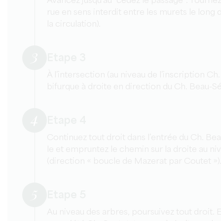
Avancez jusqu’au “cédez le passage”. Tournez
rue en sens interdit entre les murets le long
la circulation).
3
Etape 3
À l’intersection (au niveau de l’inscription Ch
bifurque à droite en direction du Ch. Beau-S
4
Etape 4
Continuez tout droit dans l’entrée du Ch. Be
le et empruntez le chemin sur la droite au niv
(direction « boucle de Mazerat par Coutet »)
5
Etape 5
Au niveau des arbres, poursuivez tout droit. 