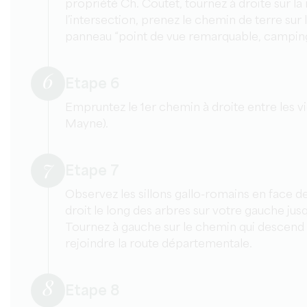
propriété Ch. Coutet, tournez à droite sur l
l’intersection, prenez le chemin de terre sur 
panneau “point de vue remarquable, camping,
6
Etape 6
Empruntez le 1er chemin à droite entre les v
Mayne).
7
Etape 7
Observez les sillons gallo-romains en face d
droit le long des arbres sur votre gauche jusqu
Tournez à gauche sur le chemin qui descend 
rejoindre la route départementale.
8
Etape 8