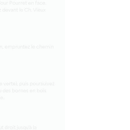
our Pourret en face.
z devant le Ch. Vieux
tion, empruntez le chemin
se verte), puis poursuivez
au des bornes en bois
e.
t droit jusqu'à la