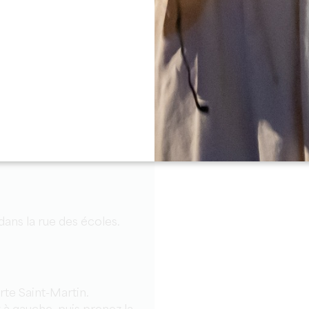
rte et agréable balade de 6
dans la rue des écoles.
rte Saint-Martin.