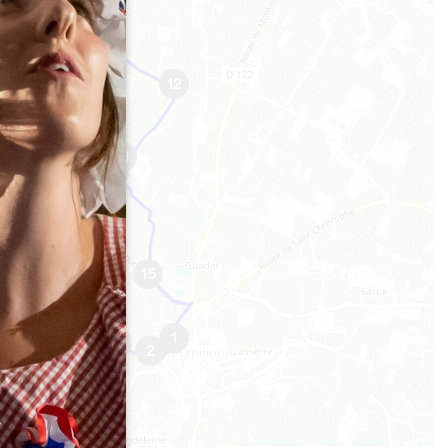
11
12
10
9
13
14
8
7
6
15
5
4
1
3
2