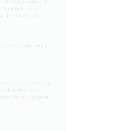
a route goudronnée. À
la gauche (suivre le
 aire de repos”).
ignes (pancarte Franc
e vous. Poursuivez tout
’à la balise verte.
entre les arbres pour