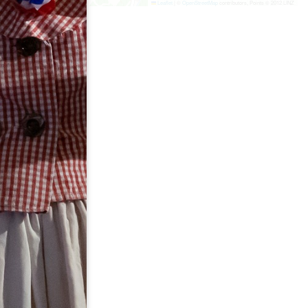
Leaflet
|
©
OpenStreetMap
contributors, Points © 2012 LINZ