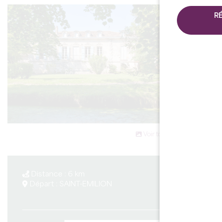
R
Voir toutes les photos
Distance : 6 km
Départ : SAINT-EMILION