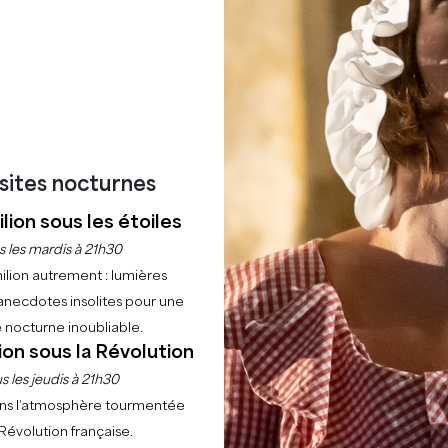
−
isites nocturnes
lion sous les étoiles
s les mardis à 21h30
ilion autrement : lumières
anecdotes insolites pour une
 nocturne inoubliable.
ion sous la Révolution
s les jeudis à 21h30
ns l’atmosphère tourmentée
 Révolution française.