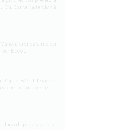
 à gauche, puis prenez la
 du Ch. Canon (attention à
. Canon) prenez la rue qui
éjour Bécot.
au-Séjour Bécot. Longez-
eau de la balise verte
.
En face du panneau de la