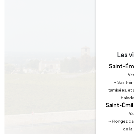
Les v
Saint-Émi
Tou
→ Saint-Ém
tamisées, et 
balade
Saint-Émil
Tou
→ Plongez da
de la