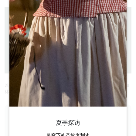
距离 ： 6 km
出发 ： SAINT-EMILION
à pied
持续时间 ： 1h30
难度 ： Facile
下载
PDF
PDF
GPX
以有机方式探索葡萄园！这条短途步行路线全长 6 公里，由小路和
林地组成，令人心旷神怡。
各阶段
夏季探访
星空下的圣埃米利永