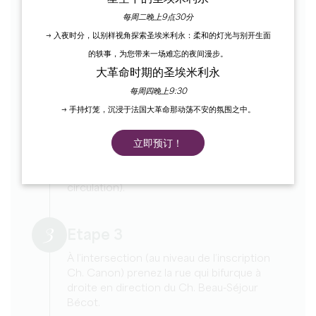
1
Etape 1
每周二晚上9点30分
Depuis l’office de tourisme, tournez à
→ 入夜时分，以别样视角探索圣埃米利永：柔和的灯光与别开生面
droite dans la rue des écoles.
的轶事，为您带来一场难忘的夜间漫步。
大革命时期的圣埃米利永
2
Etape 2
每周四晚上9:30
→ 手持灯笼，沉浸于法国大革命那动荡不安的氛围之中。
Au bout, tournez à droite et franchissez la
porte Saint-Martin. Avancez jusqu’au “cédez
le passage”. Tournez à gauche, puis prenez
立即预订！
la rue en sens interdit entre les murets le
long du Ch. Canon (attention à la
circulation).
3
Etape 3
À l’intersection (au niveau de l’inscription
Ch. Canon) prenez la rue qui bifurque à
droite en direction du Ch. Beau-Séjour
Bécot.