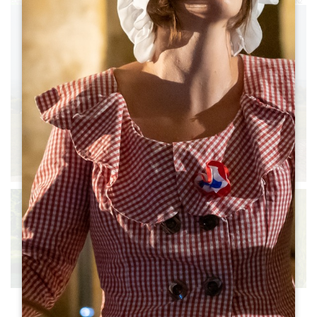
Leaflet
|
©
OpenStreetMap
contributors, Points © 2012 LINZ
查看所有照片