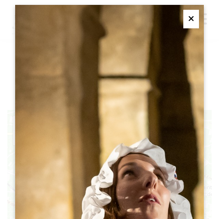
M
Ferme
徒步游 ：有机葡萄酒之路
33330 SAINT-EMILION
+
11
−
12
10
9
13
14
8
7
6
15
5
4
1
3
2