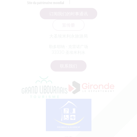
订阅我们的时事通讯
宣传册
大圣埃米利永旅游局
勒多耶纳 - 克雷诺广场
33330 圣埃米利永
联系我们