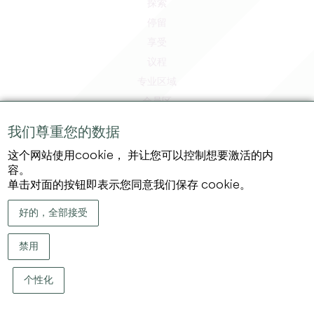
探索
停留
享受
议程
专业区域
会员区
媒体区
我们尊重您的数据
工作和实习机会
这个网站使用cookie， 并让您可以控制想要激活的内
法律信息
容。
隐私政策
单击对面的按钮即表示您同意我们保存 cookie。
好的，全部接受
禁用
个性化
版权 ©
2026
大圣埃米利永地区旅游局