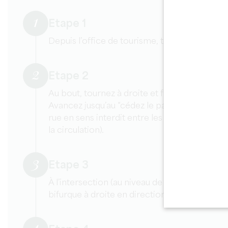
1
Etape 1
Depuis l’office de tourisme, tournez à droite 
2
Etape 2
Au bout, tournez à droite et franchissez la po
Avancez jusqu’au “cédez le passage”. Tournez
rue en sens interdit entre les murets le long
la circulation).
3
Etape 3
À l’intersection (au niveau de l’inscription Ch
bifurque à droite en direction du Ch. Beau-S
4