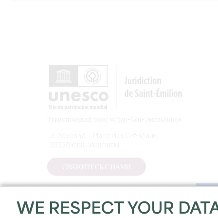
Туристический офис «Гран-Сен-Эмильонне»
Le Doyenné — Place des Créneaux,
, 33330 СЕН-ЭМИЛИОН
СВЯЖИТЕСЬ С НАМИ
WE RESPECT YOUR DAT