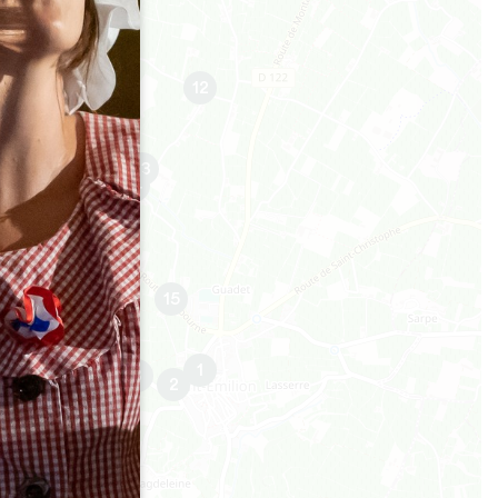
11
12
10
9
13
14
8
7
6
15
5
4
1
3
2