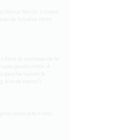
au-Séjour Bécot. Longez-
eau de la balise verte
.
En face du panneau de la
a route goudronnée. À
la gauche (suivre le
 aire de repos”).
ignes (pancarte Franc