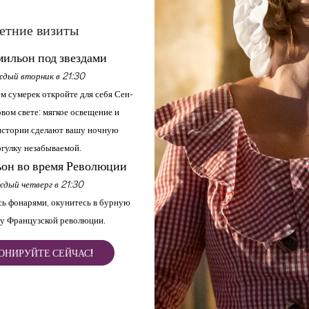
−
етние визиты
ильон под звездами
à pied
дый вторник в 21:30
Продолжительность: 1h30
м сумерек откройте для себя Сен-
Сложность Facile
вом свете: мягкое освещение и
стории сделают вашу ночную
гулку незабываемой.
он во время Революции
дый четверг в 21:30
ь фонарями, окунитесь в бурную
Эта короткая, приятная
у Французской революции.
ых массивов.
ОНИРУЙТЕ СЕЙЧАС!