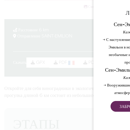
Смотреть все фото
Л
Сен-Эм
Расстояние 6 km
Каж
Отправление SAINT-EMILION
→ С наступление
Эмильон в но
необычные и
про
Скачать
PDF
PDF
GPX
Сен-Эмиль
Каж
→ Вооружившис
Откройте для себя виноградники в экологически чистом виде! 
атмосфер
прогулка длиной 6 км состоит из небольших тропинок и лесн
ЗАБР
ЭТАПЫ