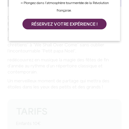
→ Plongez dans l’atmosphère tourmentée de la Révolution
française.
Dans le magnifique écrin de de l'église Saint-Jean-
Baptiste à Libourne, retrouvez les plus beaux chants de
RÉSERVEZ VOTRE EXPÉRIENCE !
Noël.
De “Noël blanc” à “Happy Christmas”, de “Minuit,
chrétiens” à “We Shall Over Come” sans oublier
l’incontournable “Petit papa Noël”,
redécouvrez en musique la magie des fêtes de fin
d’année au rythme d’un répertoire classique et
contemporain.
Un merveilleux moment de partage qui mettra des
étoiles dans les yeux des petits et des grands !
TARIFS
Enfants 10€