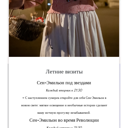
Leaflet
Église Saint-Jean-Baptiste, Place Saint-Jean, Libourne,
France
КНИГА
Летние визиты
Сен-Эмильон под звездами
Каждый вторник в 21:30
→ С наступлением сумерек откройте для себя Сен-Эмильон в
новом свете: мягкое освещение и необычные истории сделают
вашу ночную прогулку незабываемой.
Сен-Эмильон во время Революции