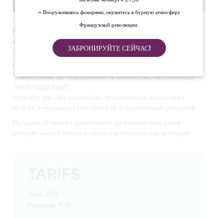
Каждый четверг в 21:30
→ Вооружившись фонарями, окунитесь в бурную атмосферу
Французской революции.
В великолепной обстановке церкви Сен-Жан-Батист в Либурне
вы сможете насладиться самыми красивыми рождественскими
ЗАБРОНИРУЙТЕ СЕЙЧАС!
песнями.
От
"Белого Рождества"
до
"Счастливого Рождества",
от
"Святой ночи"
до
"Мы победим"
и, конечно же, нестареющий
"Petit Papa Noël".
Откройте для себя волшебство праздничного сезона через
музыку, сочетающую классический и современный репертуар.
Прекрасный момент совместного времяпрепровождения,
который зажжет звезды в глазах как молодых, так и старых!
TARIFS
Дети: €10
Взрослые: €18