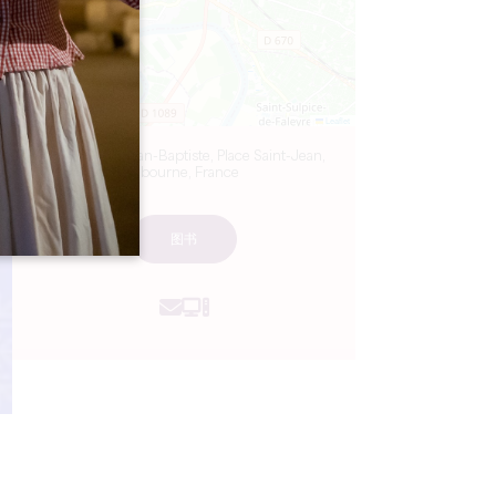
Leaflet
Église Saint-Jean-Baptiste, Place Saint-Jean,
Libourne, France
图书