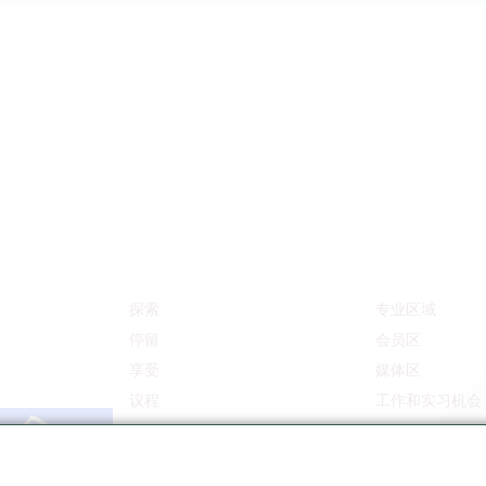
探索
专业区域
停留
会员区
享受
媒体区
议程
工作和实习机会