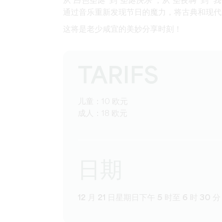
从
"白色圣诞 "
到
"圣诞快乐"
，从
"圣夜啊 "
到 "
我
通过音乐重新发现节日的魔力，将古典和现代
这将是老少咸宜的美妙分享时刻！
TARIFS
儿童：10 欧元
成人：18 欧元
日期
12 月 21 日星期日下午 5 时至 6 时 30 分