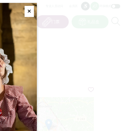
专业人员访问
会员区
环保模式
无障碍
无障碍
Fermer
Re
0
篮子
我的选择
门票
礼品盒
CN
语言
+
−