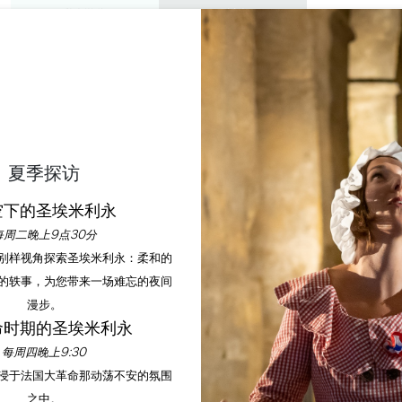
私人游览
研讨会
欣赏
议程
今年夏天
法国合唱团唱圣诞歌
夏季探访
空下的圣埃米利永
首页
议程
法国合唱团唱圣诞歌
每周二晚上9点30分
以别样视角探索圣埃米利永：柔和的
的轶事，为您带来一场难忘的夜间
漫步。
命时期的圣埃米利永
每周四晚上9:30
沉浸于法国大革命那动荡不安的氛围
之中。