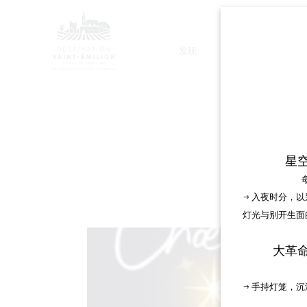
发现
停留
星
→ 入夜时分，
灯光与别开生面
大革
→ 手持灯笼，