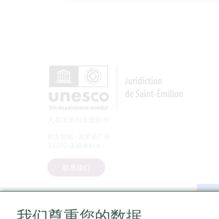
大圣埃米利永旅游局
勒多耶纳 - 克雷诺广场
33330 圣埃米利永
联系我们
我们尊重您的数据