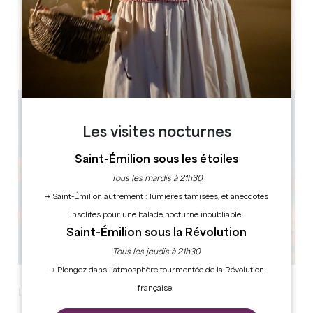
Leaflet
33330 SAINT-EMILION
Les visites nocturnes
Saint-Émilion sous les étoiles
Tous les mardis à 21h30
→ Saint-Émilion autrement : lumières tamisées, et anecdotes
insolites pour une balade nocturne inoubliable.
Saint-Émilion sous la Révolution
Tous les jeudis à 21h30
→ Plongez dans l’atmosphère tourmentée de la Révolution
française.
La Nuit des Châteaux célèbre sa 8e édition !