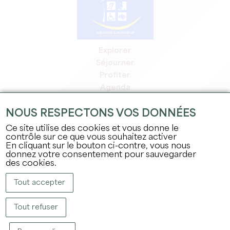
Explorer
Séjourner
Profiter
Agenda
Espace Pro
NOUS RESPECTONS VOS DONNÉES
Espace adhérents
Espace presse
Ce site utilise des cookies et vous donne le
contrôle sur ce que vous souhaitez activer
Emplois & stages
En cliquant sur le bouton ci-contre, vous nous
Mentions légales
donnez votre consentement pour sauvegarder
Politique de confidentialité
des cookies.
Tout accepter
Tout refuser