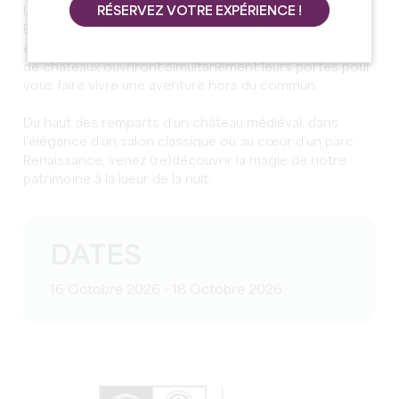
Les 16, 17 & 18 octobre 2025, partout en France et en
RÉSERVEZ VOTRE EXPÉRIENCE !
Europe, nous vous donnons rendez-vous pour une
expérience nocturne inoubliable : près d’une centaine
de châteaux ouvriront simultanément leurs portes pour
vous faire vivre une aventure hors du commun.
Du haut des remparts d’un château médiéval, dans
l’élégance d’un salon classique ou au cœur d’un parc
Renaissance, venez (re)découvrir la magie de notre
patrimoine à la lueur de la nuit.
DATES
16 Octobre 2026 - 18 Octobre 2026