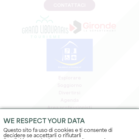
CONTATTACI
Esplorare
Soggiorno
Divertirsi
Agenda
Area professionisti
Area riservata ai soci
WE RESPECT YOUR DATA
Area stampa
Questo sito fa uso di cookies e ti consente di
Offerte di lavoro e stage
decidere se accettarli o rifiutarli
Informazioni legali