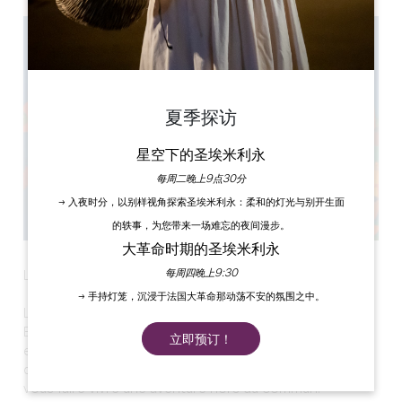
夏季探访
星空下的圣埃米利永
每周二晚上9点30分
→ 入夜时分，以别样视角探索圣埃米利永：柔和的灯光与别开生面
的轶事，为您带来一场难忘的夜间漫步。
大革命时期的圣埃米利永
每周四晚上9:30
La Nuit des Châteaux célèbre sa 8e édition !
→ 手持灯笼，沉浸于法国大革命那动荡不安的氛围之中。
Les 16, 17 & 18 octobre 2025, partout en France et en
Europe, nous vous donnons rendez-vous pour une
立即预订！
expérience nocturne inoubliable : près d’une centaine
de châteaux ouvriront simultanément leurs portes pour
vous faire vivre une aventure hors du commun.