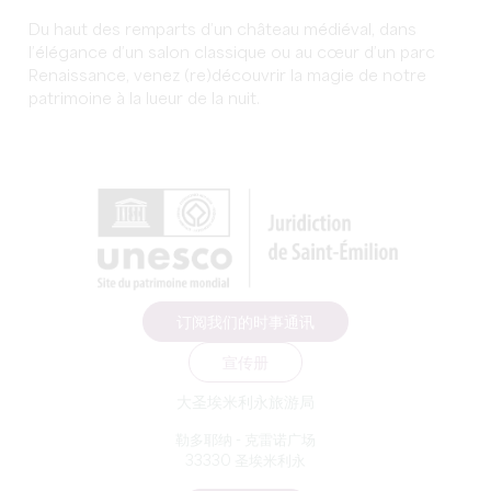
Du haut des remparts d’un château médiéval, dans
l’élégance d’un salon classique ou au cœur d’un parc
Renaissance, venez (re)découvrir la magie de notre
patrimoine à la lueur de la nuit.
订阅我们的时事通讯
宣传册
大圣埃米利永旅游局
勒多耶纳 - 克雷诺广场
33330 圣埃米利永