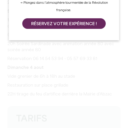
20h ouverture de la fête
→ Plongez dans l’atmosphère tourmentée de la Révolution
française.
Samedi 3 aout
15h jeux pour enfant au stade, récompense pour
RÉSERVEZ VOTRE EXPÉRIENCE !
chacun
Concours de pétanque au stade prime aux meilleurs
20h Soirée Sardinade avec animation année 80 avec
soirée année 80
Réservation 06 14 54 53 94 - 05 57 69 33 81
Dimanche 4 aout
Vide grenier de 6h à 18h au stade
Restauration sur place grillade
22H tirage du feu d'artifice derrière la Mairie d'Abzac
TARIFS