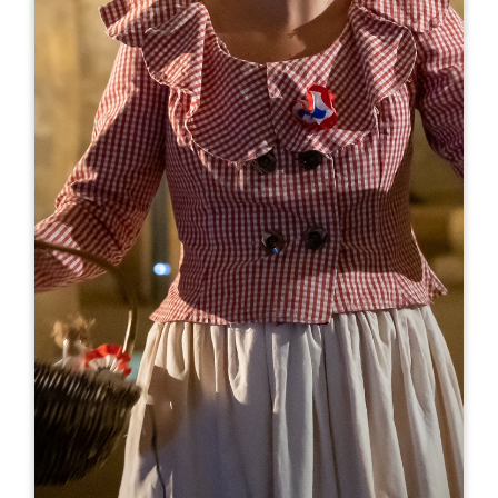
Leaflet
En
8€
Château La Croix Meunier
2730 Route de Libourne
33330 SAINT-EMILION
07 86 63 27 73
contact@chateaulacroixmeunier.fr
MES DE APERTURA
E
F
M
A
M
J
J
A
S
O
N
D
DÍAS DE APERTURA
L
M
M
J
V
S
D
AM
AM
AM
AM
AM
AM
AM
PM
PM
PM
PM
PM
PM
PM