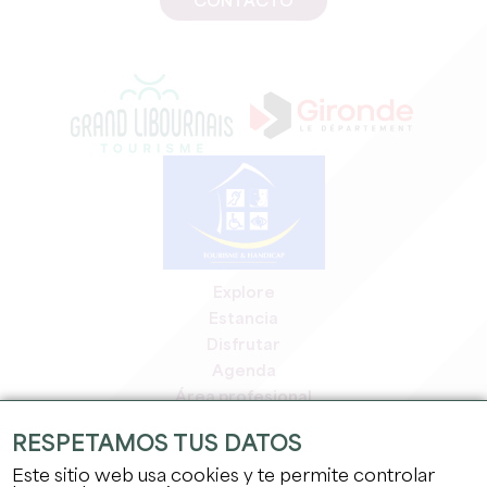
CONTACTO
Explore
Estancia
Disfrutar
Agenda
Área profesional
Espacio miembros
RESPETAMOS TUS DATOS
Espacio prensa
Este sitio web usa cookies y te permite controlar
Empleo y prácticas