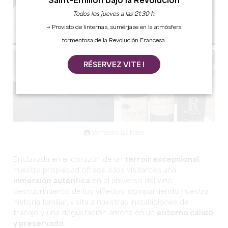
Saint-Émilion bajo la Revolución
Todos los jueves a las 21:30 h.
→ Provisto de linternas, sumérjase en la atmósfera
tormentosa de la Revolución Francesa.
RÉSERVEZ VITE !
Ver todas las fotos
Enclavada en el corazón de un
terroir excepcional
,
nuestra propiedad ofrece a los visitantes una
inmersión auténtica
en el universo del vino:
descubrimiento de los viñedos, compartiendo nuestra
historia familiar, visita a nuestras instalaciones de
trabajo y una degustación amena en un
entorno cálido
y preservado
.