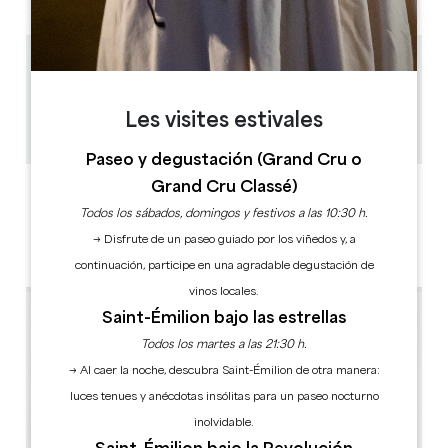
3 km
1h
10
Les visites estivales
Copiar código GPS
Paseo y degustación (Grand Cru o
Grand Cru Classé)
ETIQUETAS
Todos los sábados, domingos y festivos a las 10:30 h.
→ Disfrute de un paseo guiado por los viñedos y, a
continuación, participe en una agradable degustación de
vinos locales.
Saint-Émilion bajo las estrellas
Todos los martes a las 21:30 h.
→ Al caer la noche, descubra Saint-Émilion de otra manera:
luces tenues y anécdotas insólitas para un paseo nocturno
inolvidable.