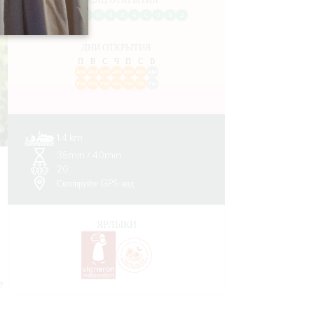
МЕСЯЦ ОТКРЫТИЯ
Я
Ф
М
А
М
И
И
А
С
О
Н
Д
ДНИ ОТКРЫТИЯ
П
В
С
Ч
П
С
В
AM
AM
AM
AM
AM
AM
AM
PM
PM
PM
PM
PM
PM
PM
1.4 km
35min / 40min
20
Скопируйте GPS-код
ЯРЛЫКИ
е