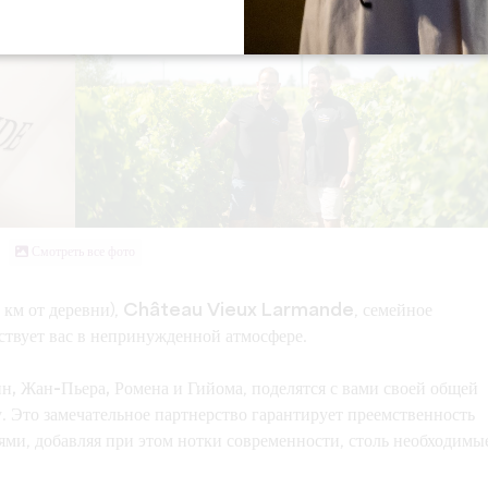
Смотреть все фото
 км от деревни),
Château Vieux Larmande
, семейное
ствует вас в непринужденной атмосфере.
н, Жан-Пьера, Ромена и Гийома
, поделятся с вами своей общей
. Это замечательное партнерство гарантирует преемственность
ми, добавляя при этом нотки современности, столь необходимы