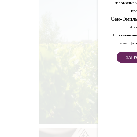
необычные и
про
Сен-Эмиль
Каж
→ Вооружившис
атмосфер
ЗАБР