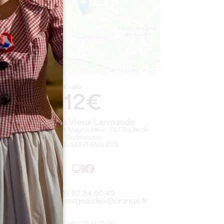
Leaflet
С сайта
12€
Château Vieux Larmande
SCEA Vignobles Magnaudeix - 747 Route de
Gastebourse
33330 SAINT-EMILION
05 57 24 60 49
vignobles-magnaudeix@orange.fr