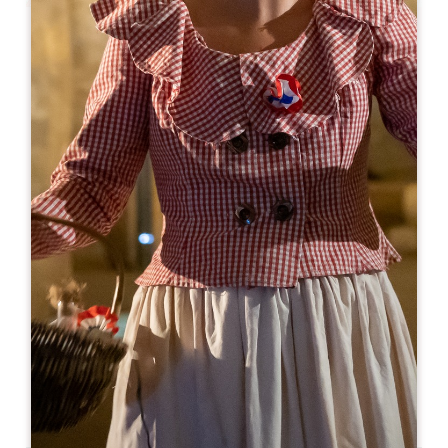
Leaflet
Van
8€
Château Laniote
867 Route de Rouffiac
33330 SAINT-EMILION
05 57 24 70 80
contact@laniote.com
OPENINGSMAAND
J
F
M
A
M
J
J
A
S
O
N
D
OPENINGSDAGEN
M
D
W
D
V
Z
Z
AM
AM
AM
AM
AM
AM
AM
PM
PM
PM
PM
PM
PM
PM