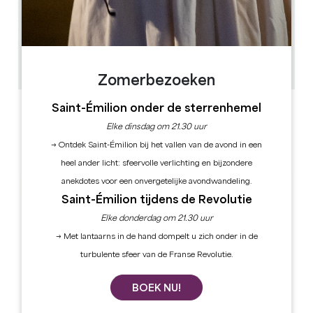
1.6 km
1h
50
GPS-code kopiëren
Zomerbezoeken
Saint-Émilion onder de sterrenhemel
ETIKETTEN
Elke dinsdag om 21.30 uur
→ Ontdek Saint-Émilion bij het vallen van de avond in een
heel ander licht: sfeervolle verlichting en bijzondere
anekdotes voor een onvergetelijke avondwandeling.
Saint-Émilion tijdens de Revolutie
Elke donderdag om 21.30 uur
→ Met lantaarns in de hand dompelt u zich onder in de
turbulente sfeer van de Franse Revolutie.
BOEK NU!