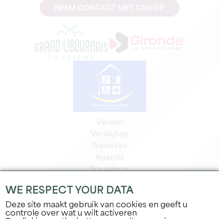
NEEM CONTACT MET ONS OP
Verken
Verblijf op
Genieten
Agenda
Pro ruimte
Leden
WE RESPECT YOUR DATA
Pers ruimte
Deze site maakt gebruik van cookies en geeft u
Banen & stages
controle over wat u wilt activeren
Juridische informatie