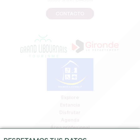
33330 SAINT-EMILION
CONTACTO
Explore
Estancia
Disfrutar
Agenda
Área profesional
Espacio miembros