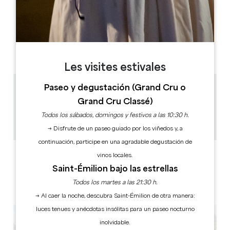
E
F
M
A
M
J
J
A
S
O
N
D
DÍAS DE APERTURA
L
M
M
J
V
S
D
AM
AM
AM
AM
AM
AM
AM
PM
PM
PM
PM
PM
PM
PM
Les visites estivales
Paseo y degustación (Grand Cru o
7.2 km
Grand Cru Classé)
1h
20
Todos los sábados, domingos y festivos a las 10:30 h.
Copiar código GPS
→ Disfrute de un paseo guiado por los viñedos y, a
continuación, participe en una agradable degustación de
ETIQUETAS
vinos locales.
Saint-Émilion bajo las estrellas
Todos los martes a las 21:30 h.
→ Al caer la noche, descubra Saint-Émilion de otra manera:
luces tenues y anécdotas insólitas para un paseo nocturno
inolvidable.