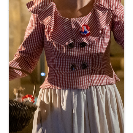
Leaflet
En
20€
Château Haut Chaigneau
Chemin des Trois Bois
33500 NEAC
RESERVE
05 57 51 31 31
07 48 94 63 85
oenotourisme@vignobleschatonnet.com
MES DE APERTURA