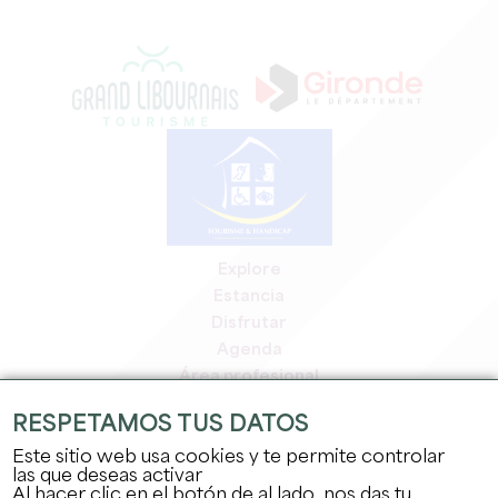
Explore
Estancia
Disfrutar
Agenda
Área profesional
Espacio miembros
RESPETAMOS TUS DATOS
Espacio prensa
Este sitio web usa cookies y te permite controlar
Empleo y prácticas
las que deseas activar
Información jurídica
Al hacer clic en el botón de al lado, nos das tu