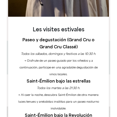
E
F
M
A
M
J
J
A
S
O
N
D
DÍAS DE APERTURA
L
M
M
J
V
S
D
AM
AM
AM
AM
AM
AM
AM
Les visites estivales
PM
PM
PM
PM
PM
PM
PM
Paseo y degustación (Grand Cru o
Grand Cru Classé)
3.5 km
Todos los sábados, domingos y festivos a las 10:30 h.
1h - 1h30
→ Disfrute de un paseo guiado por los viñedos y, a
12
Copiar código GPS
continuación, participe en una agradable degustación de
vinos locales.
Saint-Émilion bajo las estrellas
ETIQUETAS
Todos los martes a las 21:30 h.
→ Al caer la noche, descubra Saint-Émilion de otra manera:
luces tenues y anécdotas insólitas para un paseo nocturno
inolvidable.
Saint-Émilion bajo la Revolución