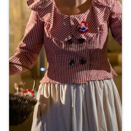
Leaflet
En
19€
Château Grand Barrail Lamarzelle Figeac -
Vignobles Dourthe
3081 Route de Libourne
33330 SAINT-EMILION
RESERVE
05 57 24 99 26
visitesGBLF@dourthe.com
MES DE APERTURA