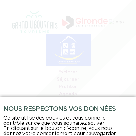
Explorer
Séjourner
Profiter
Agenda
Espace Pro
NOUS RESPECTONS VOS DONNÉES
Espace adhérents
Espace presse
Ce site utilise des cookies et vous donne le
contrôle sur ce que vous souhaitez activer
Emplois & stages
En cliquant sur le bouton ci-contre, vous nous
Mentions légales
donnez votre consentement pour sauvegarder