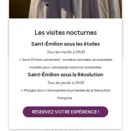
AM
AM
AM
AM
AM
AM
AM
PM
PM
PM
PM
PM
PM
PM
1.8 km
Les visites nocturnes
1h
30
Saint-Émilion sous les étoiles
Copier code GPS
Tous les mardis à 21h30
→ Saint-Émilion autrement : lumières tamisées, et anecdotes
LABELS
insolites pour une balade nocturne inoubliable.
Saint-Émilion sous la Révolution
Tous les jeudis à 21h30
→ Plongez dans l’atmosphère tourmentée de la Révolution
française.
RÉSERVEZ VOTRE EXPÉRIENCE !