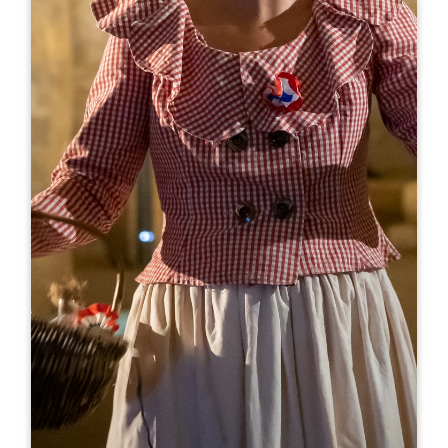
Leaflet
A partir de
9€
Château Coutet
1514 Route du Milieu
33330 SAINT-EMILION
RÉSERVER
05 57 74 43 21
chateau.coutet@gmail.com
MOIS D'OUVERTURE
J
F
M
A
M
J
J
A
S
O
N
D
JOURS D'OUVERTURE
L
M
M
J
V
S
D