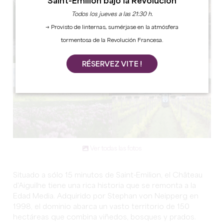
Saint-Émilion bajo la Revolución
Todos los jueves a las 21:30 h.
→ Provisto de linternas, sumérjase en la atmósfera
tormentosa de la Revolución Francesa.
RÉSERVEZ VITE !
Ver todas las fotos
Situado a sólo 15 minutos de Saint-Emilion, el Château
d'Aiguilhe tiene una rica historia que se remonta a la
Edad Media. Adquirido por Stephan von Neipperg en
1998, el dominio abarca un vasto territorio de 150
hectáreas que combina viñedos, bosques y prados.