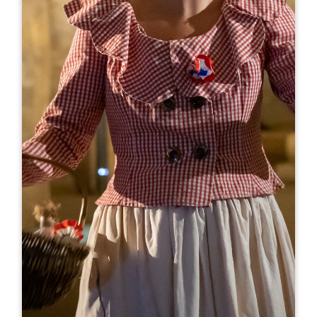
Leaflet
En
15€
Château d'Aiguilhe
1 Aiguilhe Sud
33350 SAINT-PHILIPPE-D'AIGUILHE
RESERVE
05 57 40 63 56
visit@neipperg.com
MES DE APERTURA
E
F
M
A
M
J
J
A
S
O
N
D
DÍAS DE APERTURA
L
M
M
J
V
S
D