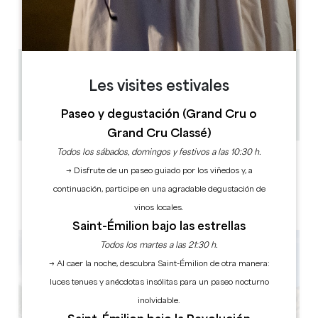
AM
AM
AM
AM
AM
AM
AM
PM
PM
PM
PM
PM
PM
PM
10.5 km
Les visites estivales
1h15
12 (groupe sur demande)
Paseo y degustación (Grand Cru o
Copiar código GPS
Grand Cru Classé)
Todos los sábados, domingos y festivos a las 10:30 h.
ETIQUETAS
→ Disfrute de un paseo guiado por los viñedos y, a
continuación, participe en una agradable degustación de
vinos locales.
Saint-Émilion bajo las estrellas
Todos los martes a las 21:30 h.
→ Al caer la noche, descubra Saint-Émilion de otra manera:
luces tenues y anécdotas insólitas para un paseo nocturno
inolvidable.