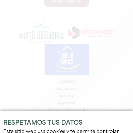
CONTACTO
Explore
Estancia
Disfrutar
Agenda
Área profesional
Espacio miembros
RESPETAMOS TUS DATOS
Espacio prensa
Este sitio web usa cookies y te permite controlar
Empleo y prácticas