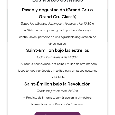
Les visites estivales
Paseo y degustación (Grand Cru o
Grand Cru Classé)
2.6 km
Todos los sábados, domingos y festivos a las 10:30 h.
1h
50
→ Disfrute de un paseo guiado por los viñedos y, a
Copiar código GPS
continuación, participe en una agradable degustación de
vinos locales.
ETIQUETAS
Saint-Émilion bajo las estrellas
Todos los martes a las 21:30 h.
→ Al caer la noche, descubra Saint-Émilion de otra manera:
luces tenues y anécdotas insólitas para un paseo nocturno
inolvidable.
Saint-Émilion bajo la Revolución
Todos los jueves a las 21:30 h.
→ Provisto de linternas, sumérjase en la atmósfera
tormentosa de la Revolución Francesa.