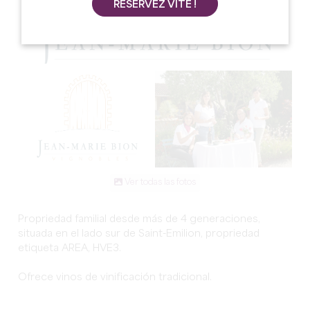
RÉSERVEZ VITE !
Ver todas las fotos
Propriedad familial desde más de 4 generaciones,
situada en el lado sur de Saint-Emilion, propriedad
etiqueta AREA, HVE3.
Ofrece vinos de vinificación tradicional.