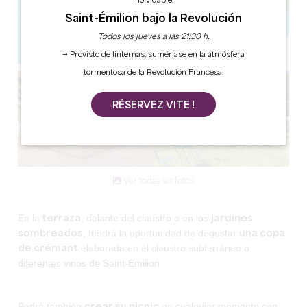
inolvidable.
Saint-Émilion bajo la Revolución
Todos los jueves a las 21:30 h.
→ Provisto de linternas, sumérjase en la atmósfera
tormentosa de la Revolución Francesa.
RÉSERVEZ VITE !
Ver todas las fotos
En la
, delante del claustro o en los
terraza
jardines
, tendrá la oportunidad de degustar
sombreados
una copa
elaborada en el claustro subterráneo o
de crémant
diferentes vinos de Saint-Émilion.
Podrá también
en cualquier momento con
crear su picnic