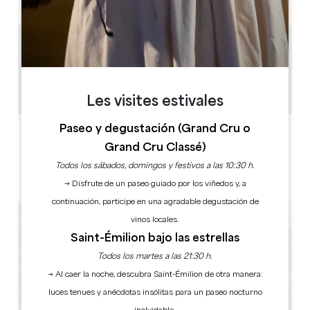
0.19 km
100
400
Copiar código GPS
Les visites estivales
Paseo y degustación (Grand Cru o
ETIQUETAS
Grand Cru Classé)
Todos los sábados, domingos y festivos a las 10:30 h.
→ Disfrute de un paseo guiado por los viñedos y, a
continuación, participe en una agradable degustación de
vinos locales.
Saint-Émilion bajo las estrellas
Todos los martes a las 21:30 h.
→ Al caer la noche, descubra Saint-Émilion de otra manera:
luces tenues y anécdotas insólitas para un paseo nocturno