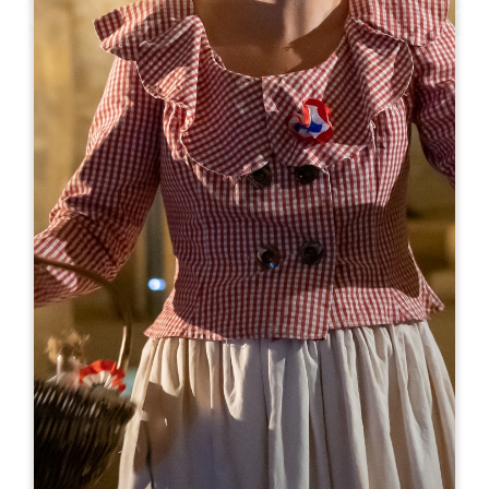
Leaflet
Cloître des Cordeliers - Bar à vins
2 bis, rue de la porte Brunet - Cloître des Cordeliers
33330 SAINT-ÉMILION
RESERVE
05 57 24 42 13
contact@lescordeliers.com
MES DE APERTURA
E
F
M
A
M
J
J
A
S
O
N
D
DÍAS DE APERTURA
L
M
M
J
V
S
D
AM
AM
AM
AM
AM
AM
AM
PM
PM
PM
PM
PM
PM
PM