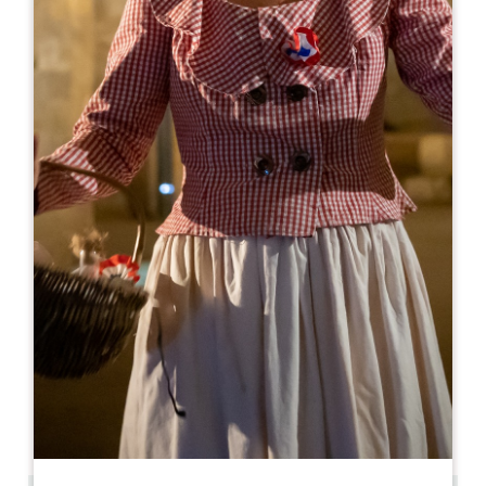
Leaflet
En
420€
/semana
Gîte Moya ***
Lieu-dit Peyreyre
33350 SAINTE-COLOMBE
RESERVE
05 57 51 24 97
05 57 51 24 97
contact@chateaugaby.com
MES DE APERTURA
E
F
M
A
M
J
J
A
S
O
N
D