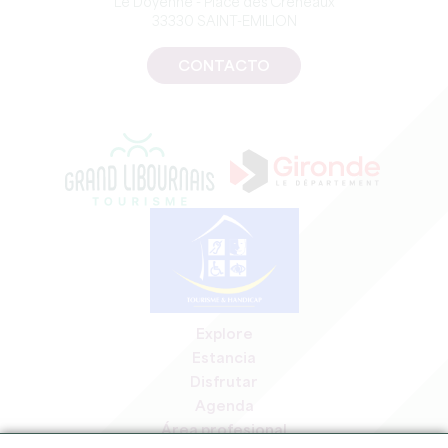
Le Doyenné - Place des Créneaux
33330 SAINT-EMILION
CONTACTO
Explore
Estancia
Disfrutar
Agenda
Área profesional