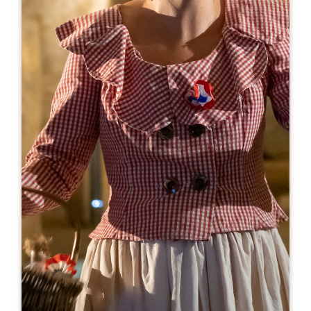
Leaflet
En
30€
Château Rol Valentin
1550 Route de Pressac
33330 SAINT-ÉTIENNE-DE-LISSE
RESERVE
05 57 40 13 76
06 35 49 93 38
visites@vignoblesrobin.com
MES DE APERTURA
E
F
M
A
M
J
J
A
S
O
N
D
DÍAS DE APERTURA