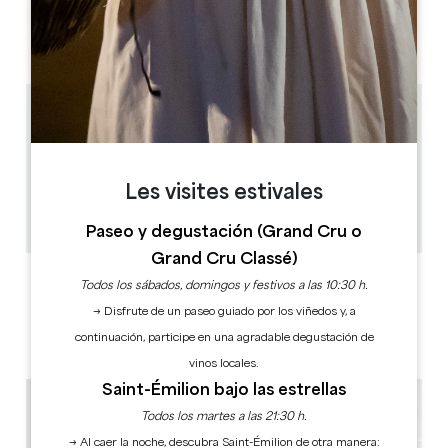
L
M
M
J
V
S
D
AM
AM
AM
AM
AM
AM
AM
PM
PM
PM
PM
PM
PM
PM
7.1 km
11h30 - 16h - 17h
1h
10
Les visites estivales
24 hora(s) antes de la representación
Copiar código GPS
Paseo y degustación (Grand Cru o
Grand Cru Classé)
ETIQUETAS
Todos los sábados, domingos y festivos a las 10:30 h.
→ Disfrute de un paseo guiado por los viñedos y, a
continuación, participe en una agradable degustación de
vinos locales.
Saint-Émilion bajo las estrellas
Todos los martes a las 21:30 h.
→ Al caer la noche, descubra Saint-Émilion de otra manera: