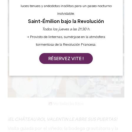
luces tenues y anécdotas insólitas para un paseo nocturno
inolvidable.
Saint-Émilion bajo la Revolución
Todos los jueves a las 21:30 h.
→ Provisto de linternas, sumérjase en la atmósfera
tormentosa de la Revolución Francesa.
RÉSERVEZ VITE !
Ver todas las fotos
¡EL CHÂTEAU ROL VALENTIN LE ABRE SUS PUERTAS!
Visita guiada por el viñedo, la bodega gravitatoria y la