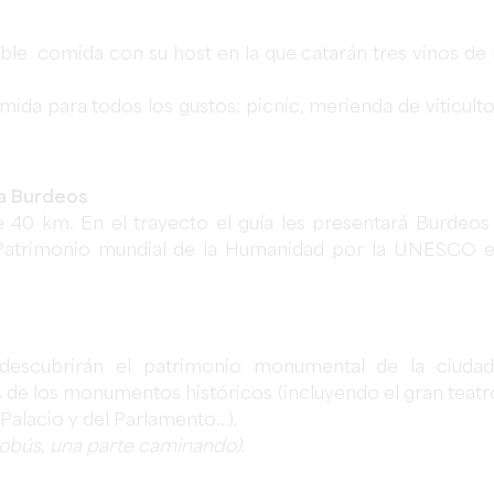
le comida con su host en la que catarán tres vinos de 
a para todos los gustos: picnic, merienda de viticulto
ia Burdeos
 40 km. En el trayecto el guía les presentará Burdeos
Patrimonio mundial de la Humanidad por la UNESCO 
 descubrirán el patrimonio monumental de la ciuda
s de los monumentos históricos (incluyendo el gran teatr
l Palacio y del Parlamento…).
utobús, una parte caminando).