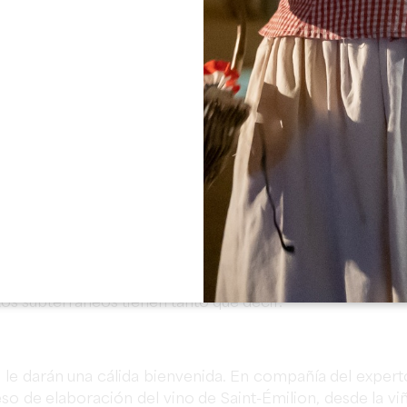
l viticultor
 de Turismo, Place des Créneaux de Saint-Émilion.
on y los monumentos subterráneos
aint-Émilion y su impresionante iglesia monolítica.
toria! Desde el nacimiento del pueblo en el siglo VIII hasta 
r la dominación británica, descubra la rica historia 
es monumentos. "Tertre" o calle empinada, claustro, puer
tos subterráneos tienen tanto que decir.
e le darán una cálida bienvenida. En compañía del expert
eso de elaboración del vino de Saint-Émilion, desde la vi