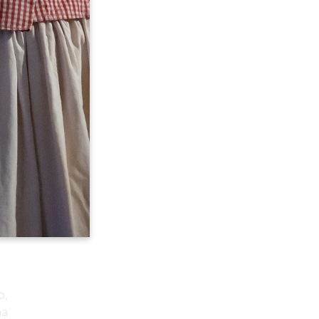
la
de
ta
o,
ña