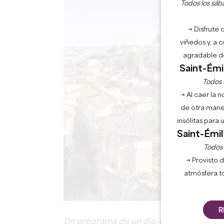
Todos los sába
→ Disfrute 
viñedos y, a 
agradable de
Saint-Émil
Todos l
→ Al caer la 
de otra mane
insólitas para
Saint-Émil
Todos l
→ Provisto d
atmósfera t
R
Un programa de un día, un enlace entre 