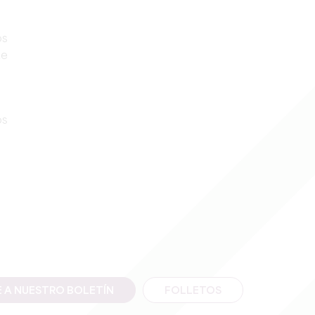
os
de
os
E A NUESTRO BOLETÍN
FOLLETOS