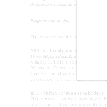
Almuerzo privilegiado en la bodega con e
Programa de un dia.
El punto de encuentro está en la Oficina
9:30 - Visita del pueblo: Saint-Emili
1 hora 30 para descubrir la esencia de S
¡Siga a su guía a lo largo de siglos de his
Revolución Francesa de 1789 pasando po
Saint-Émilion a través de sus principal
de la ciudad, fortificaciones y monumen
11:30 - Visita y comida en una bodega
El autobus les llevará a la bodega, dond
recorrerán las distintas etapas del proc