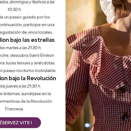
dos, domingos y festivos a las
10:30 h.
de un paseo guiado por los
continuación, participe en una
gustación de vinos locales.
ion bajo las estrellas
os martes a las 21:30 h.
noche, descubra Saint-Émilion
ra: luces tenues y anécdotas
 un paseo nocturno inolvidable.
ion bajo la Revolución
os jueves a las 21:30 h.
e linternas, sumérjase en la
ormentosa de la Revolución
Francesa.
ÉSERVEZ VITE !
Saint-Emilion y Burdeos