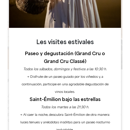
Les visites estivales
Paseo y degustación (Grand Cru o
Grand Cru Classé)
Todos los sábados, domingos y festivos a las 10:30 h.
→ Disfrute de un paseo guiado por los viñedos y, a
Porque los detalles son los que marcan la diferencia.
continuación, participe en una agradable degustación de
vinos locales.
¿Quiere que sus empleados conserven un rastro de
Saint-Émilion bajo las estrellas
Saint-Emilion y se sientan mimados? Tenemos justo lo
Todos los martes a las 21:30 h.
que necesita. Además de la tradicional botella de vino,
podemos ofrecerle regalos que seguramente harán las
→ Al caer la noche, descubra Saint-Émilion de otra manera:
delicias de todos los participantes en su seminario.
luces tenues y anécdotas insólitas para un paseo nocturno