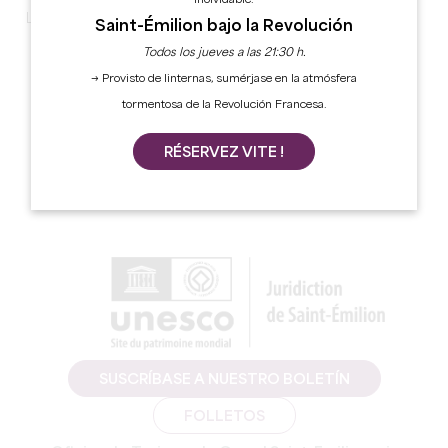
inolvidable.
Lista no exhaustiva:
Saint-Émilion bajo la Revolución
Sal con sabor a vino.
Todos los jueves a las 21:30 h.
Llaveros.
→ Provisto de linternas, sumérjase en la atmósfera
Bolígrafo de corcho.
tormentosa de la Revolución Francesa.
Bolígrafo Bic de 4 colores.
Tapón de caída.
RÉSERVEZ VITE !
Libro de cata de vinos.
Etc.
SUSCRÍBASE A NUESTRO BOLETÍN
FOLLETOS